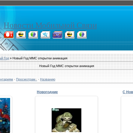
Новости Мобильной Связи
й Год
» Новый Год ММС открытки анимация
Новый Год ММС открытки анимация
нтариям
·
Просмотрам
·
Названию
Новогодние
С Но
25.12.2012
е
Пусть все, что радует и греет
Перенесется в Новый год,
удь!
И ветер перемен навеет
С 
ря…
Судьбы счастливый ...