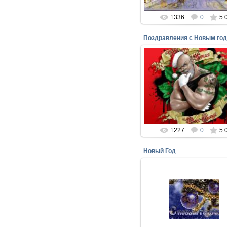
1336
0
5.
25.12.2015
Поздравления с Новым годом
Пейте, пойте, веселитес
Но под елку не ложитесь
Чтобы дедушка...
xMakedonecx
1227
0
5.
Новый Год
13.12.2012
Пусть счастье тебе улыбне
Пусть солнце тебе подмиг
Пусть самый желанный под
Подарят ...
xMakedonecx