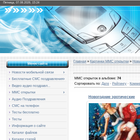
Пятница, 07.08.2026, 15:24
Главная
»
Картинки ММС открытки
»
Новы
Меню сайта
Новости мобильной связи
ММС открыток в альбоме
:
74
Бесплатные СМС поздравления
Сортировать по
:
Дате
·
Рейтингу
·
Комме
Видео аудио поздравл...
ММС открытки
Новогодние эротические
Аудио Поздравления
СМС на телефон
28.12.2015
Тесты бесплатно
Новогодние эротически
Тесты
поздравления
Информация о сайте
Всё, что было плохое – заб
Разверни белый лист янва
Каталог файлов
Н...
Каталог статей