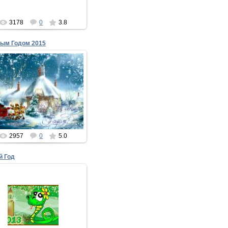
xMakedonecx
3178
0
3.8
вым Годом 2015
25.11.2014
С Новым Годом 2015
ли хочется вам шубу, время
нынче подошло –
год пятнадцатый без меха в
люди выход...
xMakedonecx
2957
0
5.0
й Год
13.12.2012
да в двенадцать будут бить
куранты,
И твой наполнится бокал,
ы просто вспомни обо мне.
Какое...