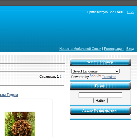
Приветствую Вас
Гость
|
RSS
Новости Мобильной Связи
|
Регистрация
|
Вход
Select Language
Страницы
:
1
2
»
Powered by
Translate
Поиск
вым Годом
Аудио Поздравления
16.12.2012
Вот на пороге Новый Год!
Уходят старые печали,
ним счастье новое придёт,
Чтоб птицы в дом ваш ...