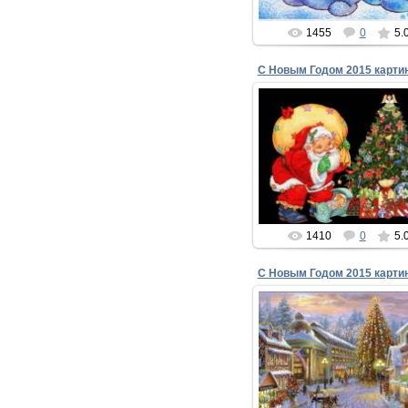
1455
0
5.
С Новым Годом 2015 карти
31.12.2014
С Новым Годом 2015 карти
Коза рогатая вступает в с
законные права,
И лошадь быстро прогоняе
д...
xMakedonecx
1410
0
5.
С Новым Годом 2015 карти
31.12.2014
С Новым Годом 2015 карти
В год Козла, ты мой любим
Будь всегда неотразимый
Будь ты сильны...
xMakedonecx