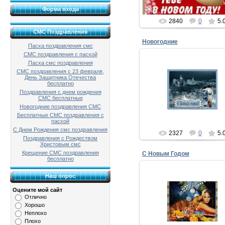
xMakedonecx
Форма входа
2840
0
5.
СМС Поздравления
Новогодние
Пасха поздравления смс
СМС поздравления с пасхой
Пасха смс поздравления
20.12.2012
СМС поздравления с 23 февраля,
День Защитника Отечества
Пусть падает на плечи сне
бесплатно
Звенят бокалы, блещут зве
Поздравления с днем рождения
И верит каждый человек
СМС бесплатные
Что испытать с...
Новогодние поздравления СМС
xMakedonecx
Бесплатные СМС поздравления с
пасхой
С Днем Рождения смс поздравления
2327
0
5.
Поздравления с Рождеством
Христовым смс
Крещение СМС поздравления
С Новым Годом
бесплатно
Наш опрос
16.12.2012
Оцените мой сайт
Вод уходит Старый год, пус
Отлично
собой он заберет все невзго
Хорошо
печали, секс в котором н
кончали, и скрипучие кроват
Неплохо
Плохо
xMakedonecx