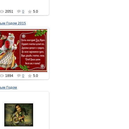
xMakedonecx
2051
0
5.0
вым Годом 2015
25.11.2014
С Новым Годом 2015
Поскорее принимайте
Новым годом поздравления,
частью двери отворяйте
xMakedonecx
1894
0
5.0
вым Годом
16.12.2012
новым годом, дружище хочу
я поздравить! И в новый год
лаю тебе лишь счастья! Ты
ойной прожил уходящий, и п...
xMakedonecx