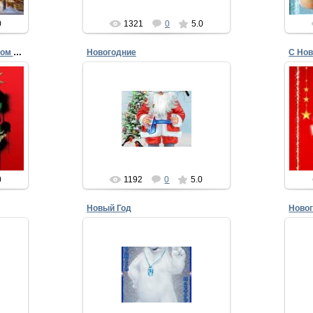
0
1321
0
5.0
Поздравления с Новым годом 2016
Новогодние
С Нов
25.12.2012
 2016
С новым годом поздравляем
ь,
Счастья, радости желаем,
П
,
Чтоб на елке новогодней
Пус
Вместо праздничных зв...
xMakedonecx
0
1192
0
5.0
Новый Год
Ново
13.12.2012
Пусть Новый год вам принесет
тся,
Ко
Со снегом - смех,
нет,
Нов
С морозом - бодрость,
арок
Раз
В делах успех,
А в д...
xMakedonecx