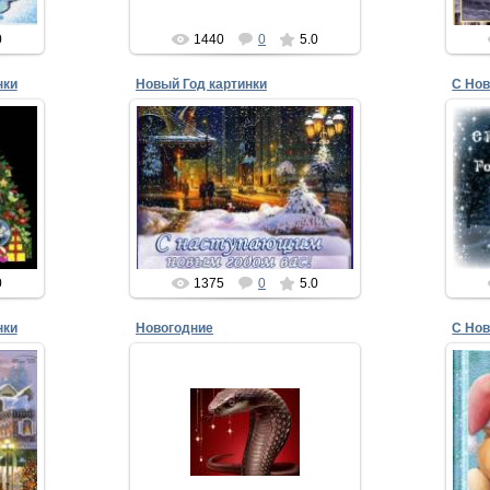
0
1440
0
5.0
нки
Новый Год картинки
С Нов
25.12.2014
нки
Новый Год картинки
С 
вои
Новый Год! И в воздухе морозном -
Волшебство и ожидание чудес.
т со
Пусть сегодня,...
М
xMakedonecx
0
1375
0
5.0
нки
Новогодние
С Нов
20.12.2012
Пусть будет щедрым Новый год,
нки
С 
Пусть он на счастье не
ый,
Ли
скупится,
.
Пусть зажигает звезды в срок,
Что...
xMakedonecx