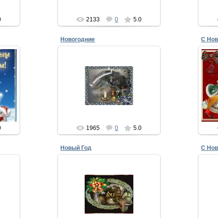
xMakedonecx
0
2133
0
5.0
Новогодние
С Но
20.12.2012
Пусть снежинки тебя осыпают,
ь
Пусть белеют ресницы твои!
х –
С Новым годом тебя поздравляю
С 
...
С годом сч...
С
xMakedonecx
0
1965
0
5.0
Новый Год
С Но
13.12.2012
чу
С Новым Годом тебя поздравляю,
С 
Веселись в этот день, не грусти.
теб
Много счастья тебе я желаю,
же
Но о...
дост
xMakedonecx