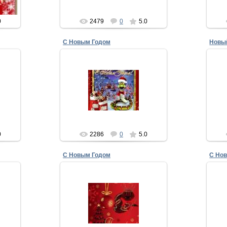
xMakedonecx
0
2479
0
5.0
С Новым Годом
Новы
16.12.2012
Несметных богатств тебе в
г,
Новы
Новом году,
зды,
Во
Удач вереницу, надежд череду!
,
П
Пусть жизнь будет светлой,
веселой,...
xMakedonecx
0
2286
0
5.0
С Новым Годом
С Но
16.12.2012
В 2013году желаю
Поз
ть с
12 месяцев без болезней, 53
и
ды и
недели всего хорошего, 365 дня
е
счастья,
п
и...
8760 часов успеха,...