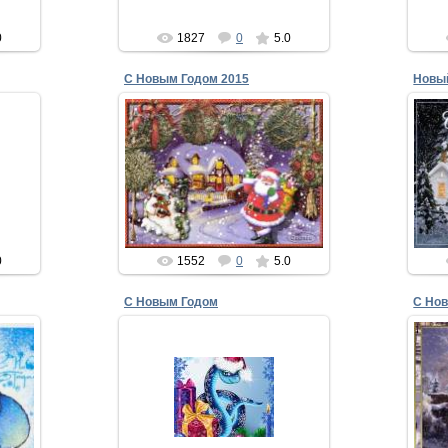
0
1827
0
5.0
С Новым Годом 2015
Новый
25.11.2014
адкий
С Новым Годом 2015
Поздравлять собрался вас
рый,
В этот день и в этот час.
Только вот стихи забыл,
xMakedonecx
0
1552
0
5.0
С Новым Годом
С Нов
16.12.2012
Пусть будет щедрым Новый год,
С 
ляю,
пусть он на счастье не скупится,
усти.
пусть зажигает звёзды в срок,
И
чтоб всем твоим желаньям...
xMakedonecx