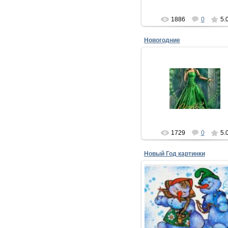
xMakedonecx
1886
0
5.
Новогодние
25.12.2012
Единственный и дорогой, сл
мой и золотой!
Сексуальный, заводной. Доб
милый и чудной.
Обаятельн...
xMakedonecx
1729
0
5.
Новый Год картинки
25.12.2014
Новый Год картинки
С Новым Годом тебя поздрав
Веселись в этот день, не гр
Много счастья...
xMakedonecx