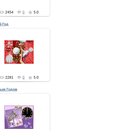
xMakedonecx
2454
0
5.0
й Год
13.12.2012
й Год! И в воздухе морозном -
лшебство и ожидание чудес.
усть сегодня, этой ночью
звездной,
xMakedonecx
2281
0
5.0
вым Годом
16.12.2012
дравляем вас с Новым годом
, чтобы потом не забыть,
заранее
оздравляем с 23 февраля, 8
Марта, 1 апреля, 9...