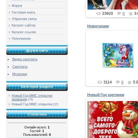
xMakedonecx
Форум
Гостевая книга
23920
0
3.
Обратная связь
Каталог сайтов
Новогодние
Каталог ссылок
Пополнение
20.12.2012
Пусть на льдистый поднос
Друзья сайта
Новый год Дед Мороз
бриллиантовый кубок поста
Видео смотреть
до краев золотого здоров
нальет, на з...
Смотреть
xMakedonecx
Мультики
3114
0
5.
Категории раздела
Новый Год картинки
Новый Год ММС открытки
анимация
[74]
Новый Год ММС открытки
[37]
25.12.2014
Статистика
Новый Год картинки
Что такое Новый год?
Это — круглый хоровод,
Онлайн всего:
1
Это — фейерверк и скрипк
Гостей:
1
...
Пользователей:
0