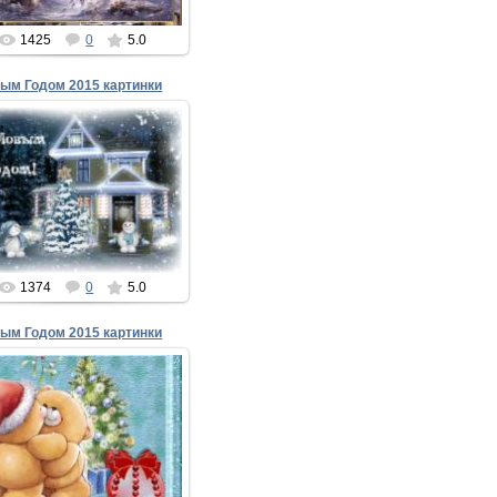
1425
0
5.0
ым Годом 2015 картинки
31.12.2014
Новым Годом 2015 картинки
В год Овцы, моя родная,
Счастья я тебе желаю!
ожешь быть какой угод...
xMakedonecx
1374
0
5.0
ым Годом 2015 картинки
31.12.2014
Новым Годом 2015 картинки
шь только часики пробьют,
Разлей шампанское, и тут
Не тормози и не...
xMakedonecx