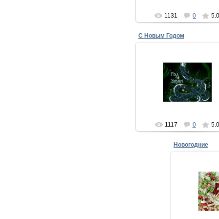
1131
0
5.
С Новым Годом
16.12.2012
Новый год пусть приласка
Счастья в жизни принесе
Пусть надежда согревае
А судьба пусть бе...
xMakedonecx
1117
0
5.
Новогодние
20.
Поздравляю т
главного - ис
Потому что, 
есть то, о чем
xMa