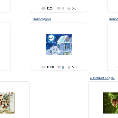
0
1124
0
5.0
Новогодние
Ново
20.12.2012
Я желаю в новый год вино-
ет,
водочный завод, мятых баксов 2
т.
стр
вагона, наших денег 3 лямона!
т,
кто-
Отпуск месяцев на 10, за
шап
бугром...
xMakedonecx
0
1088
0
5.0
С Новым Годом
12.2012
16.12.
ебя и желаю тебе
Пускай к
полнения желаний!
Оттопырит
когда у человека
Пусть будет в
 он мечтал, - ...
Пусть будет 
kedonecx
xMake