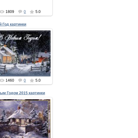
1809
0
5.0
 Год картинки
25.12.2014
Новый Год картинки
С Новым годом! С новым
счастьем!
Пусть подарит этот год
Бурю чувств и м...
xMakedonecx
1460
0
5.0
ым Годом 2015 картинки
31.12.2014
Новым Годом 2015 картинки
Год козы уже бодается,
 так смело приближается.
Не подставляй своё ...
xMakedonecx