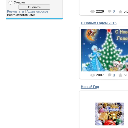
Ужасно
2229
0
5.
Результаты
|
Архив опросов
Всего ответов:
259
С Новым Годом 2015
25.11.2014
С Новым Годом 2015
Хочу так много пожелат
Подарков новогодних клевы
Что может Дед Мороз уста
xMakedonecx
2007
0
5.
Новый Год
13.12.2012
С Новым годом! Пусть уда
Вам подарит этот год,
Сложные решит задачи
И успехи принесет.
...