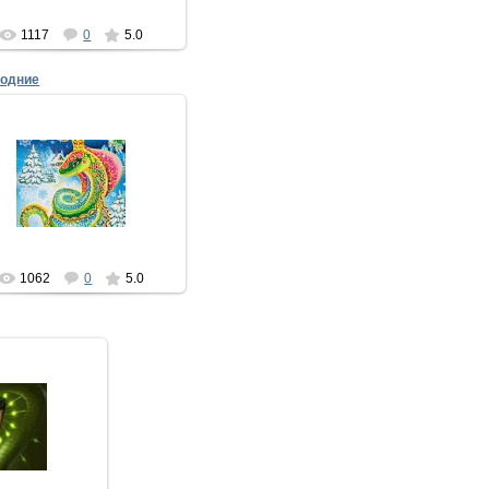
1117
0
5.0
годние
20.12.2012
Если в ночь на Новый год,
анный гость к тебе придет-
то с белой бородой, в красной
ке меховой, с длинным по...
xMakedonecx
1062
0
5.0
2012
ошелек
 валюта,
се классно,
все круто.
donecx