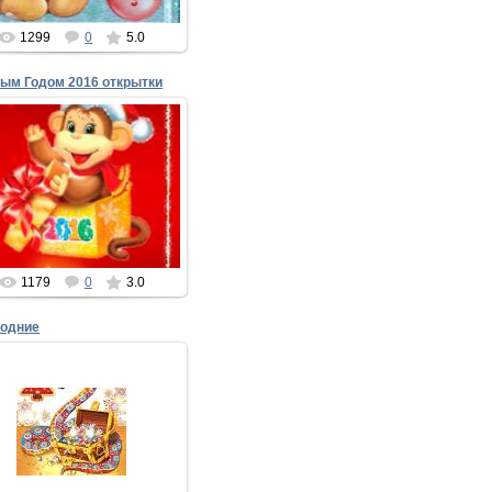
1299
0
5.0
ым Годом 2016 открытки
10.12.2015
В год обезьяны желаю Вам
еренести напасть любую.
ть все Вам будет по зубам,
И неприятности м...
xMakedonecx
1179
0
3.0
годние
20.12.2012
гда стрелки в 12 сойдутся,
ый год повстречает Земля,
реши мне тепло улыбнуться,
С Новым ...
xMakedonecx