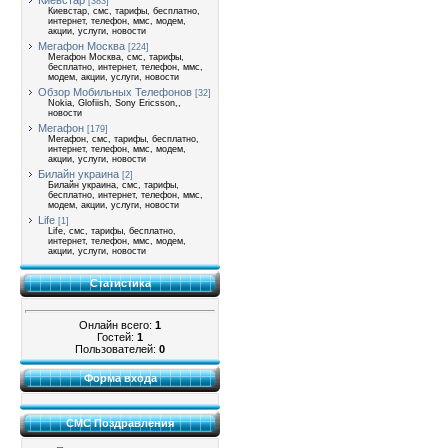
Киевстар
[383]
Киевстар, смс, тарифы, бесплатно,
интернет, телефон, ммс, модем,
акции, услуги, новости
Мегафон Москва
[224]
Мегафон Москва, смс, тарифы,
бесплатно, интернет, телефон, ммс,
модем, акции, услуги, новости
Обзор Мобильных Телефонов
[32]
Nokia, Glofiish, Sony Ericsson,,
новости
Мегафон
[179]
Мегафон, смс, тарифы, бесплатно,
интернет, телефон, ммс, модем,
акции, услуги, новости
Билайн украина
[2]
Билайн украина, смс, тарифы,
бесплатно, интернет, телефон, ммс,
модем, акции, услуги, новости
Life
[1]
Life, смс, тарифы, бесплатно,
интернет, телефон, ммс, модем,
акции, услуги, новости
Статистика
Онлайн всего:
1
Гостей:
1
Пользователей:
0
Форма входа
СМС Поздравления