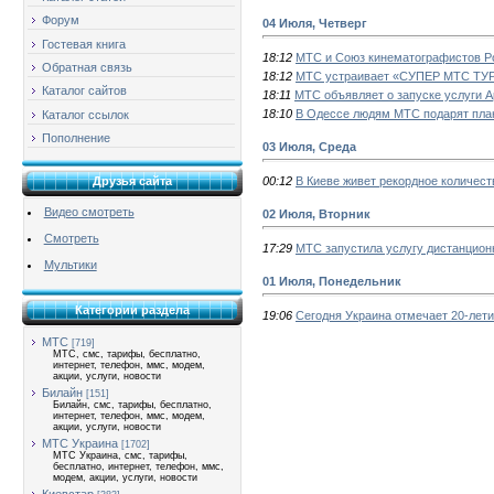
Форум
04 Июля, Четверг
Гостевая книга
18:12
МТС и Союз кинематографистов Ро
Обратная связь
18:12
МТС устраивает «СУПЕР МТС ТУР
Каталог сайтов
18:11
МТС объявляет о запуске услуги A
18:10
В Одессе людям МТС подарят пла
Каталог ссылок
Пополнение
03 Июля, Среда
00:12
В Киеве живет рекордное количест
Друзья сайта
Видео смотреть
02 Июля, Вторник
Смотреть
17:29
МТС запустила услугу дистанцион
Мультики
01 Июля, Понедельник
Категории раздела
19:06
Сегодня Украина отмечает 20-лет
МТС
[719]
МТС, смс, тарифы, бесплатно,
интернет, телефон, ммс, модем,
акции, услуги, новости
Билайн
[151]
Билайн, смс, тарифы, бесплатно,
интернет, телефон, ммс, модем,
акции, услуги, новости
МТС Украина
[1702]
МТС Украина, смс, тарифы,
бесплатно, интернет, телефон, ммс,
модем, акции, услуги, новости