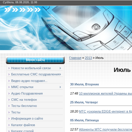
Суббота, 08.08.2026, 11:06
Главная
»
2013
»
Июль
Меню сайта
Июль 
Новости мобильной связи
Бесплатные СМС поздравления
Видео аудио поздравл...
30 Июля, Вторник
ММС открытки
Аудио Поздравления
17:48
10 миллионов жителей Украины в
СМС на телефон
25 Июля, Четверг
Тесты бесплатно
18:20
МТС ускорила EDGE-интернет в Кр
Тесты
Информация о сайте
05 Июля, Пятница
Каталог файлов
12:57
Абоненты МТС получили бесплатны
Каталог статей