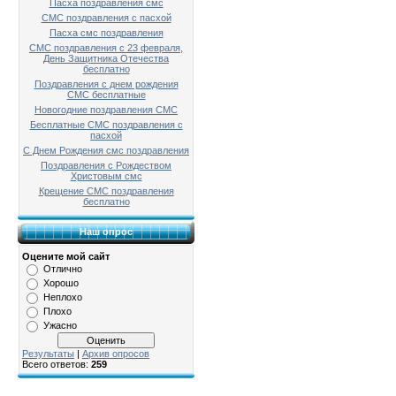
Пасха поздравления смс
СМС поздравления с пасхой
Пасха смс поздравления
СМС поздравления с 23 февраля,
День Защитника Отечества
бесплатно
Поздравления с днем рождения
СМС бесплатные
Новогодние поздравления СМС
Бесплатные СМС поздравления с
пасхой
С Днем Рождения смс поздравления
Поздравления с Рождеством
Христовым смс
Крещение СМС поздравления
бесплатно
Наш опрос
Оцените мой сайт
Отлично
Хорошо
Неплохо
Плохо
Ужасно
Результаты
|
Архив опросов
Всего ответов:
259