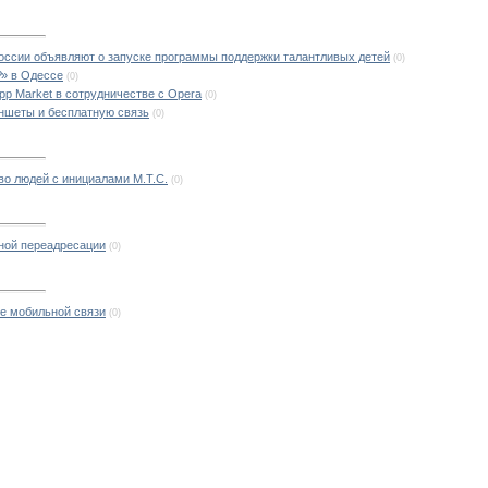
ссии объявляют о запуске программы поддержки талантливых детей
(0)
» в Одессе
(0)
pp Market в сотрудничестве с Opera
(0)
ншеты и бесплатную связь
(0)
во людей с инициалами М.Т.С.
(0)
ной переадресации
(0)
ие мобильной связи
(0)