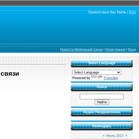
Приветствую Вас
Гость
|
RSS
Новости Мобильной Связи
|
Регистрация
|
Вход
Select Language
 связи
Powered by
Translate
Поиск
Аудио Поздравления
Календарь
«
Июль 2013
»