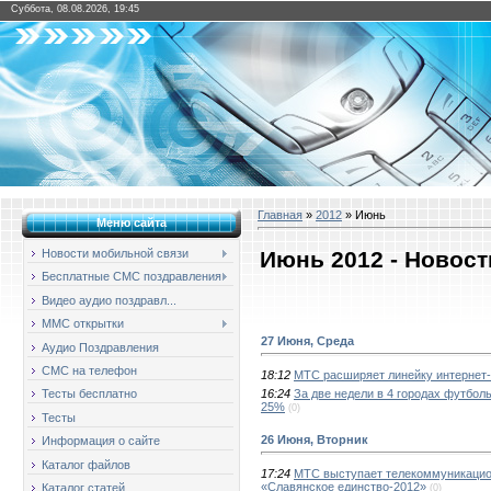
Суббота, 08.08.2026, 19:45
Главная
»
2012
»
Июнь
Меню сайта
Июнь 2012 - Новос
Новости мобильной связи
Бесплатные СМС поздравления
Видео аудио поздравл...
ММС открытки
27 Июня, Среда
Аудио Поздравления
СМС на телефон
18:12
МТС расширяет линейку интернет-
16:24
За две недели в 4 городах футбол
Тесты бесплатно
25%
(0)
Тесты
26 Июня, Вторник
Информация о сайте
Каталог файлов
17:24
МТС выступает телекоммуникацио
«Славянское единство-2012»
Каталог статей
(0)