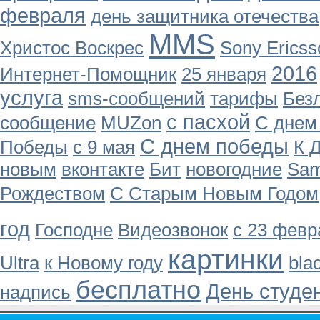
февраля
день защитника отечества
MMS
Христос Воскрес
Sony Ericss
2016
Интернет-Помощник
25 января
услуга
sms-сообщений
тарифы
Без
с пасхой
сообщение
MUZon
С днем
С днем победы
Победы
с 9 мая
К 
новым
вконтакте
Бит
новогодние
Sa
Рождеством
С Старым Новым Годом
год
Господне
Видеозвонок
с 23 февр
картинки
Ultra
к Новому году
bla
бесплатно
День студе
надпись