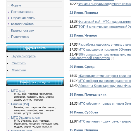
10:29
Фанаты выбрали сердечного казак
Форум
Гостевая книга
22 Июня, Пятница
Обратная связь
15:36
Фанатский сайт МТС подвергаетс
Каталог сайтов
12:57
ТОП-5 мистических подземелий Укр
Каталог ссылок
21 Июня, Четверг
Пополнение
17:53
Разработка одесских ученых стал
Друзья сайта
17:53
МТС расширила покрытие 3G-инте
15:49
50% скидки для просмотра кино 
Видео смотреть
пользователей «Киевстар»
(0)
Смотреть
20 Июня, Среда
Мультики
16:31
«Киевстар» отмечает рост количе
14:14
МТС соберет винницких фанатов 
Категории раздела
12:49
Абоненты Киевстар получили «Но
МТС
[719]
МТС, смс, тарифы, бесплатно,
18 Июня, Понедельник
интернет, телефон, ммс, модем,
акции, услуги, новости
18:32
МТС обеспечит связь с пупом Зе
Билайн
[151]
Билайн, смс, тарифы, бесплатно,
интернет, телефон, ммс, модем,
16 Июня, Суббота
акции, услуги, новости
МТС Украина
[1702]
МТС Украина, смс, тарифы,
12:07
МТС начинает «фруктовую» акцию
бесплатно, интернет, телефон, ммс,
модем, акции, услуги, новости
15 Июня, Пятница