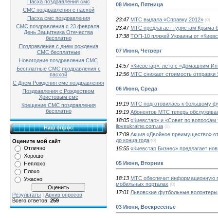
Пасха поздравления смс
08 Июня, Пятница
СМС поздравления с пасхой
Пасха смс поздравления
23:47
МТС выдала «Справку 2012»
(0)
СМС поздравления с 23 февраля,
23:47
МТС предлагает туристам Крыма 
День Защитника Отечества
17:38
ТОП-10 пляжей Украины от «Киевст
бесплатно
Поздравления с днем рождения
07 Июня, Четверг
СМС бесплатные
Новогодние поздравления СМС
14:57
«Киевстар»: лето с «Домашним И
Бесплатные СМС поздравления с
12:56
МТС снижает стоимость отправки 
пасхой
С Днем Рождения смс поздравления
06 Июня, Среда
Поздравления с Рождеством
Христовым смс
19:19
МТС подготовилась к большому фу
Крещение СМС поздравления
бесплатно
19:19
Абонентов МТС теперь обслужива
18:05
«Киевстар» и «Совет по вопросам 
iloveukraine.com.ua
(0)
Наш опрос
17:09
Акция «Двойное преимущество» от
до конца года
(0)
Оцените мой сайт
Отлично
15:55
«Киевстар Бизнес» предлагает но
Хорошо
05 Июня, Вторник
Неплохо
Плохо
18:13
МТС обеспечит информационную п
Ужасно
мобильных порталах
(0)
17:01
Львовские футбольные волонтеры
Результаты
|
Архив опросов
Всего ответов:
259
03 Июня, Воскресенье