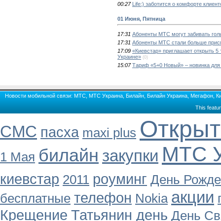
00:27
Life:) заботится о комфорте клие
01 Июня, Пятница
17:31
Абоненты МТС могут забивать го
17:31
Абоненты МТС стали больше прис
17:09
«Киевстар» приглашает открыть 5
Украине»
(0)
15:07
Тариф «5+0 Новый» – новинка для
Новости мобильной связи: МТС, МТС Украина, Билайн, Билайн Украина, Мегафон, Кие
This featu
Открыт
СМС
пасха
maxi plus
МТС У
билайн
закупки
1 Мая
киевстар
роуминг
2011
День Рожд
акции
телефон
бесплатные
Nokia
Крещение
Татьянин день
День Св