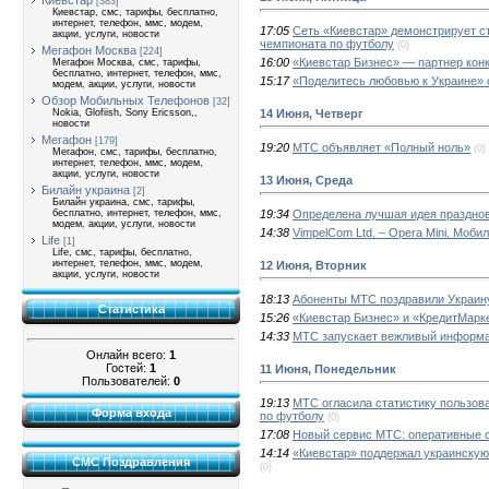
Киевстар
[383]
Киевстар, смс, тарифы, бесплатно,
интернет, телефон, ммс, модем,
17:05
Сеть «Киевстар» демонстрирует с
акции, услуги, новости
чемпионата по футболу
(0)
Мегафон Москва
[224]
16:00
«Киевстар Бизнес» — партнер кон
Мегафон Москва, смс, тарифы,
бесплатно, интернет, телефон, ммс,
15:17
«Поделитесь любовью к Украине» 
модем, акции, услуги, новости
Обзор Мобильных Телефонов
[32]
14 Июня, Четверг
Nokia, Glofiish, Sony Ericsson,,
новости
Мегафон
[179]
19:20
МТС объявляет «Полный ноль»
(0)
Мегафон, смс, тарифы, бесплатно,
интернет, телефон, ммс, модем,
акции, услуги, новости
13 Июня, Среда
Билайн украина
[2]
Билайн украина, смс, тарифы,
19:34
Определена лучшая идея праздно
бесплатно, интернет, телефон, ммс,
модем, акции, услуги, новости
14:38
VimpelCom Ltd. – Opera Mini. Моби
Life
[1]
Life, смс, тарифы, бесплатно,
интернет, телефон, ммс, модем,
12 Июня, Вторник
акции, услуги, новости
18:13
Абоненты МТС поздравили Украину
Статистика
15:26
«Киевстар Бизнес» и «КредитМарк
14:33
МТС запускает вежливый информ
Онлайн всего:
1
Гостей:
1
11 Июня, Понедельник
Пользователей:
0
19:13
МТС огласила статистику пользов
Форма входа
по футболу
(0)
17:08
Новый сервис МТС: оперативные 
14:14
«Киевстар» поддержал украинскую
СМС Поздравления
(0)