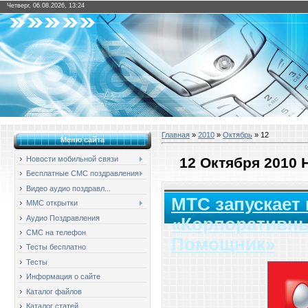
Четверг, 06.08.2026, 13:24
Главная
»
2010
»
Октябрь
»
12
Меню сайта
12 Октября 2010
Новости мобильной связи
Бесплатные СМС поздравления
Видео аудио поздравл...
МТС запускает
ММС открытки
Аудио Поздравления
«Корпоративны
СМС на телефон
Помощник»
Тесты бесплатно
Тесты
Информация о сайте
Каталог файлов
Каталог статей