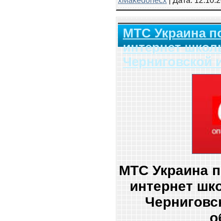
xMakedonecx
| Дата:
12.10.
МТС Украина 
интернет школ
Черниговской 
МТС Украина 
интернет шк
Черниговс
о