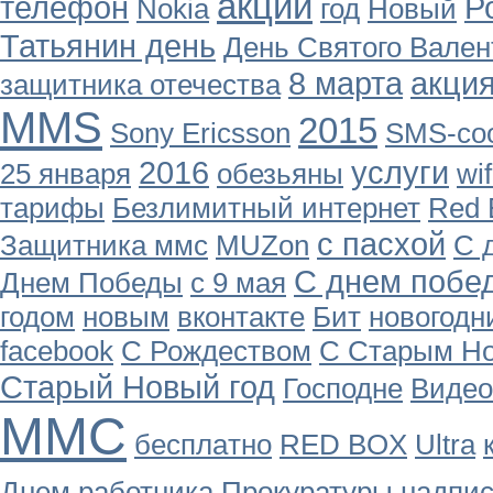
акции
телефон
Р
Nokia
год
Новый
Татьянин день
День Святого Вален
8 марта
акци
защитника отечества
MMS
2015
Sony Ericsson
SMS-со
2016
услуги
25 января
обезьяны
wif
тарифы
Безлимитный интернет
Red 
с пасхой
Защитника ммс
MUZon
С 
С днем побе
Днем Победы
с 9 мая
годом
новым
вконтакте
Бит
новогодн
facebook
С Рождеством
С Старым Н
Старый Новый год
Господне
Видео
ММС
бесплaтно
RED BOX
Ultra
Днем работника Прокуратуры
надпи