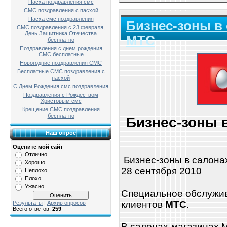
Пасха поздравления смс
СМС поздравления с пасхой
Пасха смс поздравления
Бизнес-зоны в
СМС поздравления с 23 февраля,
День Защитника Отечества
МТС
бесплатно
Поздравления с днем рождения
СМС бесплатные
Новогодние поздравления СМС
Бесплатные СМС поздравления с
пасхой
С Днем Рождения смс поздравления
Поздравления с Рождеством
Христовым смс
Крещение СМС поздравления
бесплатно
Бизнес-зоны 
Наш опрос
Оцените мой сайт
Отлично
Бизнес-зоны в салона
Хорошо
28 сентября 2010
Неплохо
Плохо
Ужасно
Специальное обслужив
клиентов
МТС
.
Результаты
|
Архив опросов
Всего ответов:
259
В салонах-магазинах 