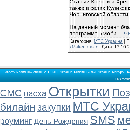
Старый Коврай и Хрест
также в селах Куликов
Черниговской области.
На данный момент бла
программе «Моби
...
Чи
Категория:
МТС Украина
| П
xMakedonecx
| Дата:
12.10.
Новости мобильной связи: МТС, МТС Украина, Билайн, Билайн Украина, Мегафон, Кие
This featu
Открытки
Поз
СМС
пасха
МТС Укра
билайн
закупки
SMS
м
роуминг
День Рождения