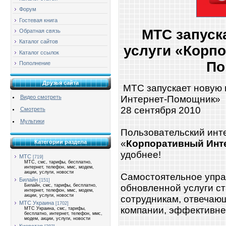
Форум
Гостевая книга
МТС запуск
Обратная связь
Каталог сайтов
услуги «Корп
Каталог ссылок
По
Пополнение
Друзья сайта
МТС запускает новую 
Интернет-Помощник»
Видео смотреть
28 сентября 2010
Смотреть
Мультики
Пользовательский инт
«
Корпоративный Инт
Категории раздела
удобнее!
МТС
[719]
МТС, смс, тарифы, бесплатно,
интернет, телефон, ммс, модем,
акции, услуги, новости
Самостоятельное упра
Билайн
[151]
обновленной услуги ст
Билайн, смс, тарифы, бесплатно,
интернет, телефон, ммс, модем,
акции, услуги, новости
сотрудникам, отвечающ
МТС Украина
[1702]
компании, эффективне
МТС Украина, смс, тарифы,
бесплатно, интернет, телефон, ммс,
модем, акции, услуги, новости