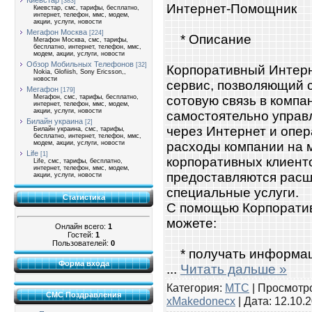
Киевстар
[383]
Интернет-Помощник
Киевстар, смс, тарифы, бесплатно,
интернет, телефон, ммс, модем,
акции, услуги, новости
Мегафон Москва
[224]
* Описание
Мегафон Москва, смс, тарифы,
бесплатно, интернет, телефон, ммс,
модем, акции, услуги, новости
Обзор Мобильных Телефонов
[32]
Корпоративный Интер
Nokia, Glofiish, Sony Ericsson,,
новости
сервис, позволяющий 
Мегафон
[179]
сотовую связь в компа
Мегафон, смс, тарифы, бесплатно,
интернет, телефон, ммс, модем,
акции, услуги, новости
самостоятельно управ
Билайн украина
[2]
через Интернет и опе
Билайн украина, смс, тарифы,
бесплатно, интернет, телефон, ммс,
расходы компании на 
модем, акции, услуги, новости
Life
[1]
корпоративных клиент
Life, смс, тарифы, бесплатно,
интернет, телефон, ммс, модем,
предоставляются рас
акции, услуги, новости
специальные услуги.
Статистика
С помощью Корпорати
можете:
Онлайн всего:
1
Гостей:
1
Пользователей:
0
* получать информаци
Форма входа
...
Читать дальше »
Категория:
МТС
| Просмотро
СМС Поздравления
xMakedonecx
| Дата:
12.10.