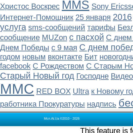
MMS
Христос Воскрес
Sony Ericss
2016
Интернет-Помощник
25 января
услуга
sms-сообщений
тарифы
Без
с пасхой
сообщение
MUZon
С днем
С днем побе
Днем Победы
с 9 мая
годом
новым
вконтакте
Бит
новогодн
facebook
С Рождеством
С Старым Н
Старый Новый год
Господне
Видео
ММС
RED BOX
Ultra
к Новому го
бе
работника Прокуратуры
надпись
Mcn.At.Ua ©2010 - 2026
This feature is