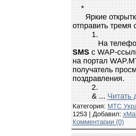
*
Яркие открытки
отправить тремя 
1.
На телефон по
SMS
с WAP-ссылк
на портал WAP.M
получатель просм
поздравления.
2.
&
...
Читать 
Категория:
МТС Укр
1253 | Добавил:
xMa
Комментарии (0)