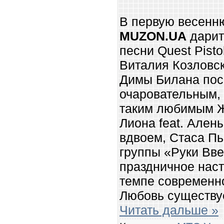
В первую весенн
MUZON.UA
дарит
песни Quest Pist
Виталия Козловск
Димы Билана по
очаровательным,
таким любимым Ж
Лиона feat. Ален
вдвоем, Стаса Пь
группы «Руки Вве
праздничное наст
темпе современно
Любовь существуе
Читать дальше »