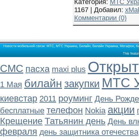
Категория:
МТС Укр
1167 | Добавил:
xMa
Комментарии (0)
Новости мобильной связи: МТС, МТС Украина, Билайн, Билайн Украина, Мегафон, Кие
This featu
Открыт
СМС
пасха
maxi plus
МТС У
билайн
закупки
1 Мая
киевстар
роуминг
2011
День Рожд
акции
телефон
бесплатные
Nokia
Крещение
Татьянин день
День в
февраля
день защитника отечества