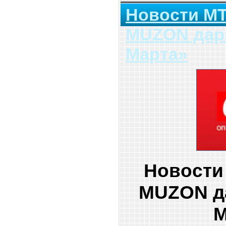
Новости МТ
MUZON дари
Марта»
Новости
MUZON да
М