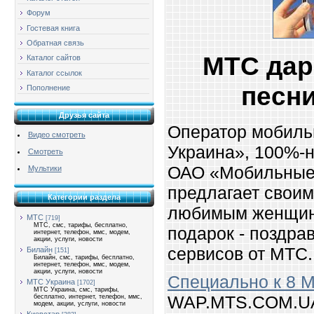
Форум
Гостевая книга
Обратная связь
МТС дар
Каталог сайтов
Каталог ссылок
песни
Пополнение
Друзья сайта
Оператор мобиль
Видео смотреть
Украина», 100%-
Смотреть
ОАО «Мобильные
Мультики
предлагает своим
Категории раздела
любимым женщин
МТС
[719]
МТС, смс, тарифы, бесплатно,
подарок - поздра
интернет, телефон, ммс, модем,
акции, услуги, новости
сервисов от МТС.
Билайн
[151]
Билайн, смс, тарифы, бесплатно,
интернет, телефон, ммс, модем,
акции, услуги, новости
Специально к 8 
МТС Украина
[1702]
МТС Украина, смс, тарифы,
WAP.MTS.COM.UA
бесплатно, интернет, телефон, ммс,
модем, акции, услуги, новости