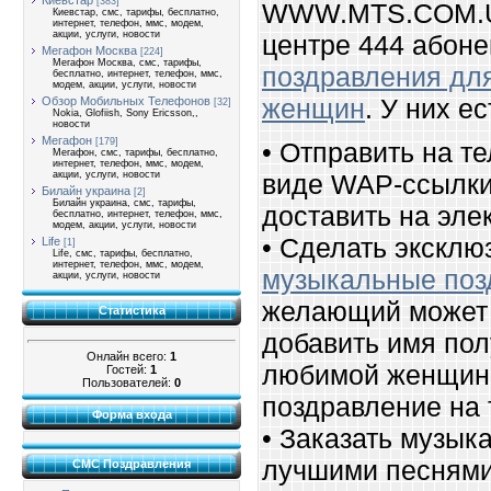
Киевстар
[383]
WWW.MTS.COM.U
Киевстар, смс, тарифы, бесплатно,
интернет, телефон, ммс, модем,
акции, услуги, новости
центре 444 абоне
Мегафон Москва
[224]
Мегафон Москва, смс, тарифы,
поздравления дл
бесплатно, интернет, телефон, ммс,
модем, акции, услуги, новости
женщин
. У них е
Обзор Мобильных Телефонов
[32]
Nokia, Glofiish, Sony Ericsson,,
новости
Мегафон
[179]
• Отправить на те
Мегафон, смс, тарифы, бесплатно,
интернет, телефон, ммс, модем,
виде WAP-ссылк
акции, услуги, новости
Билайн украина
[2]
Билайн украина, смс, тарифы,
доставить на эле
бесплатно, интернет, телефон, ммс,
модем, акции, услуги, новости
• Сделать экскл
Life
[1]
Life, смс, тарифы, бесплатно,
интернет, телефон, ммс, модем,
музыкальные поз
акции, услуги, новости
желающий может 
Статистика
добавить имя пол
Онлайн всего:
1
любимой женщине
Гостей:
1
Пользователей:
0
поздравление на
Форма входа
• Заказать музык
лучшими песням
СМС Поздравления