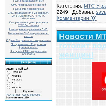
Пасха поздравления смс
Категория:
МТС Укр
СМС поздравления с пасхой
Пасха смс поздравления
2249 | Добавил:
sav
СМС поздравления с 23 февраля,
День Защитника Отечества
Комментарии (0)
бесплатно
Поздравления с днем рождения
СМС бесплатные
Новогодние поздравления СМС
Новости МТ
Бесплатные СМС поздравления с
пасхой
С Днем Рождения смс поздравления
готовит по
Поздравления с Рождеством
Христовым смс
Крещение СМС поздравления
женщин!
бесплатно
Наш опрос
Оцените мой сайт
Отлично
Хорошо
Неплохо
Плохо
Ужасно
Результаты
|
Архив опросов
Всего ответов:
259