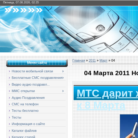
Пятница, 07.08.2026, 02:35
Главная
»
2011
»
Март
»
04
Меню сайта
04 Марта 2011 
Новости мобильной связи
Бесплатные СМС поздравления
Видео аудио поздравл...
МТС дарит
ММС открытки
Аудио Поздравления
к 8 Марта
СМС на телефон
Тесты бесплатно
Тесты
Информация о сайте
Каталог файлов
Каталог статей