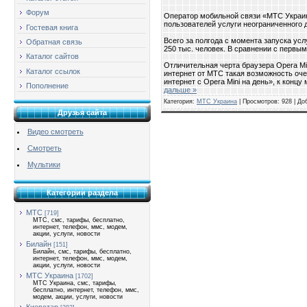
Форум
Оператор мобильной связи «МТС Украи
пользователей услуги неограниченного д
Гостевая книга
Всего за полгода с момента запуска усл
Обратная связь
250 тыс. человек. В сравнении с первым
Каталог сайтов
Отличительная черта браузера Opera Mi
Каталог ссылок
интернет от МТС такая возможность оч
интернет с Opera Mini на день», к кон
Пополнение
дальше »
Категория:
МТС Украина
| Просмотров: 928 | Д
Друзья сайта
Видео смотреть
Смотреть
Мультики
Категории раздела
МТС
[719]
МТС, смс, тарифы, бесплатно,
интернет, телефон, ммс, модем,
акции, услуги, новости
Билайн
[151]
Билайн, смс, тарифы, бесплатно,
интернет, телефон, ммс, модем,
акции, услуги, новости
МТС Украина
[1702]
МТС Украина, смс, тарифы,
бесплатно, интернет, телефон, ммс,
модем, акции, услуги, новости