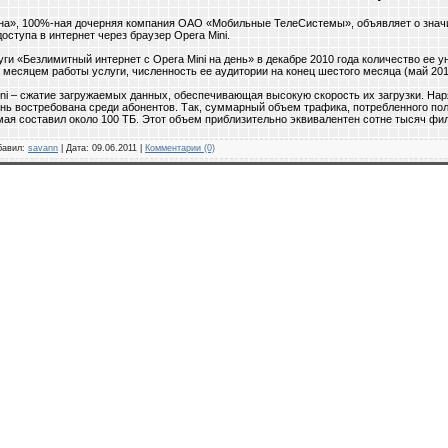
на», 100%-ная дочерняя компания ОАО «Мобильные ТелеСистемы», объявляет о знач
оступа в интернет через браузер Opera Mini.
уги «Безлимитный интернет с Opera Mini на день» в декабре 2010 года количество ее
 месяцем работы услуги, численность ее аудитории на конец шестого месяца (май 2011
ni – сжатие загружаемых данных, обеспечивающая высокую скорость их загрузки. На
ень востребована среди абонентов. Так, суммарный объем трафика, потребленного п
цу мая составил около 100 ТБ. Этот объем приблизительно эквивалентен сотне тысяч 
обавил:
savann
| Дата:
09.06.2011
|
Комментарии (0)