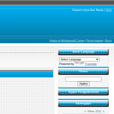
Приветствую Вас
Гость
|
RSS
Новости Мобильной Связи
|
Регистрация
|
Вход
Select Language
Powered by
Translate
Поиск
Аудио Поздравления
Календарь
«
Июнь 2011
»