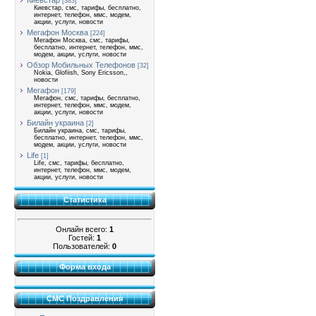
Киевстар
[383]
Киевстар, смс, тарифы, бесплатно,
интернет, телефон, ммс, модем,
акции, услуги, новости
Мегафон Москва
[224]
Мегафон Москва, смс, тарифы,
бесплатно, интернет, телефон, ммс,
модем, акции, услуги, новости
Обзор Мобильных Телефонов
[32]
Nokia, Glofiish, Sony Ericsson,,
новости
Мегафон
[179]
Мегафон, смс, тарифы, бесплатно,
интернет, телефон, ммс, модем,
акции, услуги, новости
Билайн украина
[2]
Билайн украина, смс, тарифы,
бесплатно, интернет, телефон, ммс,
модем, акции, услуги, новости
Life
[1]
Life, смс, тарифы, бесплатно,
интернет, телефон, ммс, модем,
акции, услуги, новости
Статистика
Онлайн всего:
1
Гостей:
1
Пользователей:
0
Форма входа
СМС Поздравления