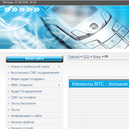
Пятница, 07.08.2026, 20:30
Главная
»
2011
»
Июнь
»
09
Меню сайта
Новости мобильной связи
Бесплатные СМС поздравления
Видео аудио поздравл...
Абоненты МТС – большие
ММС открытки
Аудио Поздравления
СМС на телефон
Тесты бесплатно
Тесты
Информация о сайте
Каталог файлов
Каталог статей