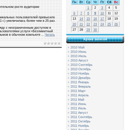
Пн
Вт
Ср
Чт
Пт
Сб
Вс
ительном росте аудитории
1
2
3
4
5
6
7
8
9
10
11
12
 уникальных пользователей превысило
13
14
15
16
17
18
19
 г.) увеличилась более чем в 25 раз.
20
21
22
23
24
25
26
ряду с неограниченным доступом в
27
28
29
30
ользователями услуги «Безлимитный
фильмов в обычном компьюте
...
Читать
Архив записей
2010 Май
2010 Июнь
2010 Июль
2010 Август
2010 Сентябрь
2010 Октябрь
2010 Ноябрь
2010 Декабрь
2011 Январь
2011 Февраль
2011 Март
2011 Апрель
2011 Май
2011 Июнь
2011 Июль
2011 Август
2011 Сентябрь
2011 Октябрь
2011 Ноябрь