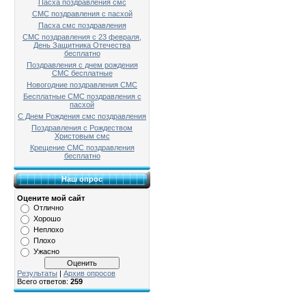
Пасха поздравления смс
СМС поздравления с пасхой
Пасха смс поздравления
СМС поздравления с 23 февраля,
День Защитника Отечества
бесплатно
Поздравления с днем рождения
СМС бесплатные
Новогодние поздравления СМС
Бесплатные СМС поздравления с
пасхой
С Днем Рождения смс поздравления
Поздравления с Рождеством
Христовым смс
Крещение СМС поздравления
бесплатно
Наш опрос
Оцените мой сайт
Отлично
Хорошо
Неплохо
Плохо
Ужасно
Результаты
|
Архив опросов
Всего ответов:
259