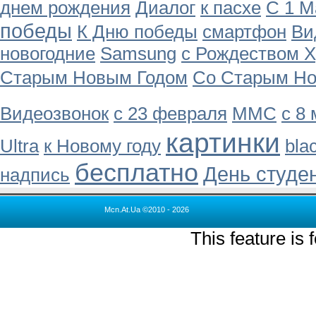
днем рождения
Диалог
к пасхе
С 1 М
победы
К Дню победы
смартфон
Ви
новогодние
Samsung
с Рождеством 
Старым Новым Годом
Со Старым Но
Видеозвонок
с 23 февраля
MMC
с 8
картинки
Ultra
к Новому году
bla
бесплатно
День студе
надпись
Mcn.At.Ua ©2010 - 2026
This feature is