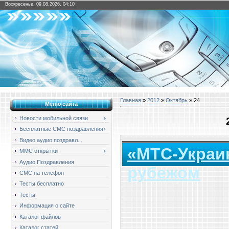
Воскресенье, 09.08.2026, 04:10
Главная
»
2012
»
Октябрь
»
24
Меню сайта
Новости мобильной связи
Бесплатные СМС поздравления
Видео аудио поздравл...
«МТС-Украин
ММС открытки
Аудио Поздравления
рубежом
СМС на телефон
Тесты бесплатно
Тесты
Информация о сайте
Каталог файлов
Каталог статей