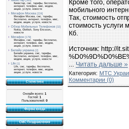
Киевстар
Кроме того, опера
[383]
Киевстар, смс, тарифы, бесплатно,
интернет, телефон, ммс, модем,
мобильного интерн
акции, услуги, новости
Мегафон Москва
[224]
Так, стоимость отп
Мегафон Москва, смс, тарифы,
бесплатно, интернет, телефон, ммс,
модем, акции, услуги, новости
стоимость услуги м
Обзор Мобильных Телефонов
[32]
Nokia, Glofiish, Sony Ericsson,,
Кб.
новости
Мегафон
[179]
Мегафон, смс, тарифы, бесплатно,
интернет, телефон, ммс, модем,
акции, услуги, новости
Источник: http://i
Билайн украина
[2]
Билайн украина, смс, тарифы,
%D0%9D%D0%BE%
бесплатно, интернет, телефон, ммс,
модем, акции, услуги, новости
...
Читать дальше »
Life
[1]
Life, смс, тарифы, бесплатно,
интернет, телефон, ммс, модем,
Категория:
МТС Украи
акции, услуги, новости
Комментарии (0)
Статистика
Онлайн всего:
1
Гостей:
1
Пользователей:
0
Форма входа
СМС Поздравления