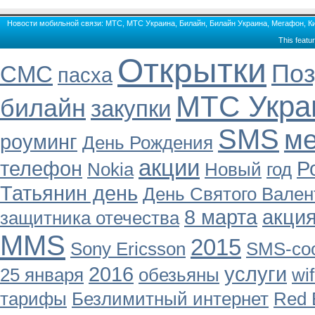
Новости мобильной связи: МТС, МТС Украина, Билайн, Билайн Украина, Мегафон, Кие
This featu
Открытки
Поз
СМС
пасха
МТС Укра
билайн
закупки
SMS
м
роуминг
День Рождения
акции
телефон
Р
Nokia
Новый
год
Татьянин день
День Святого Вален
8 марта
акци
защитника отечества
MMS
2015
Sony Ericsson
SMS-со
2016
услуги
25 января
обезьяны
wif
тарифы
Безлимитный интернет
Red 