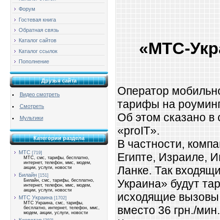
Форум
Гостевая книга
Обратная связь
Каталог сайтов
«МТС-Укр
Каталог ссылок
Пополнение
Друзья сайта
Оператор мобильно
Видео смотреть
тарифы на роуминг
Смотреть
Об этом сказано в
Мультики
«proIT».
Категории раздела
В частности, комп
МТС
[719]
Египте, Израиле, И
МТС, смс, тарифы, бесплатно,
интернет, телефон, ммс, модем,
Ланке. Так входящ
акции, услуги, новости
Билайн
[151]
Украина» будут тар
Билайн, смс, тарифы, бесплатно,
интернет, телефон, ммс, модем,
акции, услуги, новости
исходящие вызовы 
МТС Украина
[1702]
МТС Украина, смс, тарифы,
вместо 36 грн./мин.
бесплатно, интернет, телефон, ммс,
модем, акции, услуги, новости