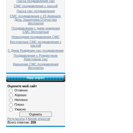
Пасха поздравления смс
СМС поздравления с пасхой
Пасха смс поздравления
СМС поздравления с 23 февраля,
День Защитника Отечества
бесплатно
Поздравления с днем рождения
СМС бесплатные
Новогодние поздравления СМС
Бесплатные СМС поздравления с
пасхой
С Днем Рождения смс поздравления
Поздравления с Рождеством
Христовым смс
Крещение СМС поздравления
бесплатно
Наш опрос
Оцените мой сайт
Отлично
Хорошо
Неплохо
Плохо
Ужасно
Результаты
|
Архив опросов
Всего ответов:
259