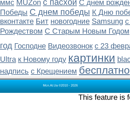
с пасхой
ммс
MUZon
С днем рожде
С днем победы
Победы
К Дню поб
вконтакте
Бит
новогодние
Samsung
с
Рождеством
С Старым Новым Годом
год
Господне
Видеозвонок
с 23 февр
картинки
Ultra
к Новому году
bla
бесплатно
надпись
с Крещением
Mcn.At.Ua ©2010 - 2026
This feature is