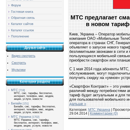
Форум
Гостевая книга
МТС предлагает сма
Обратная связь
в новом тариф
Каталог сайтов
Каталог ссылок
Киев, Украина – Оператор мобиль
Пополнение
компания ОАО «Мобильные ТелеС
оператора в странах СНГ, Генера
объявляет о запуске нового тари
Друзья сайта
безлимитными звонками в сети и 
пользующихся мобильной связью.
Видео смотреть
приобрести смартфон или планшет
Смотреть
С 1 мая 2014 года абоненты МТС
Мультики
обслуживания, могут подключить
получить скидку на «умное» устро
Категории раздела
«Смартфон Контракт» – это унив
МТС
различий между потребностями аб
[719]
МТС, смс, тарифы, бесплатно,
тариф будет актуальным и для тех
интернет, телефон, ммс, модем,
для пользователей мобильного и
акции, услуги, новости
Билайн
дальше »
[151]
Билайн, смс, тарифы, бесплатно,
Категория:
МТС Украина
| Просмотро
интернет, телефон, ммс, модем,
акции, услуги, новости
29.04.2014
|
Комментарии (0)
МТС Украина
[1702]
МТС Украина, смс, тарифы,
бесплатно, интернет, телефон, ммс,
модем, акции, услуги, новости