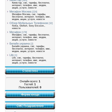
Киевстар
[383]
Киевстар, смс, тарифы, бесплатно,
интернет, телефон, ммс, модем,
акции, услуги, новости
Мегафон Москва
[224]
Мегафон Москва, смс, тарифы,
бесплатно, интернет, телефон, ммс,
модем, акции, услуги, новости
Обзор Мобильных Телефонов
[32]
Nokia, Glofiish, Sony Ericsson,,
новости
Мегафон
[179]
Мегафон, смс, тарифы, бесплатно,
интернет, телефон, ммс, модем,
акции, услуги, новости
Билайн украина
[2]
Билайн украина, смс, тарифы,
бесплатно, интернет, телефон, ммс,
модем, акции, услуги, новости
Life
[1]
Life, смс, тарифы, бесплатно,
интернет, телефон, ммс, модем,
акции, услуги, новости
Статистика
Онлайн всего:
1
Гостей:
1
Пользователей:
0
Форма входа
СМС Поздравления