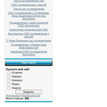
Пасха поздравления смс
СМС поздравления с пасхой
Пасха смс поздравления
СМС поздравления с 23 февраля,
День Защитника Отечества
бесплатно
Поздравления с днем рождения
СМС бесплатные
Новогодние поздравления СМС
Бесплатные СМС поздравления с
пасхой
С Днем Рождения смс поздравления
Поздравления с Рождеством
Христовым смс
Крещение СМС поздравления
бесплатно
Наш опрос
Оцените мой сайт
Отлично
Хорошо
Неплохо
Плохо
Ужасно
Результаты
|
Архив опросов
Всего ответов:
259