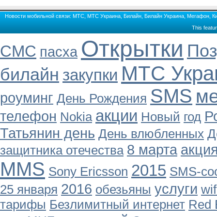
Новости мобильной связи: МТС, МТС Украина, Билайн, Билайн Украина, Мегафон, Кие
This featu
Открытки
Поз
СМС
пасха
МТС Укра
билайн
закупки
SMS
м
роуминг
День Рождения
акции
телефон
Р
Nokia
Новый
год
Татьянин день
День влюбленных
Д
8 марта
акци
защитника отечества
MMS
2015
Sony Ericsson
SMS-со
2016
услуги
25 января
обезьяны
wif
тарифы
Безлимитный интернет
Red 