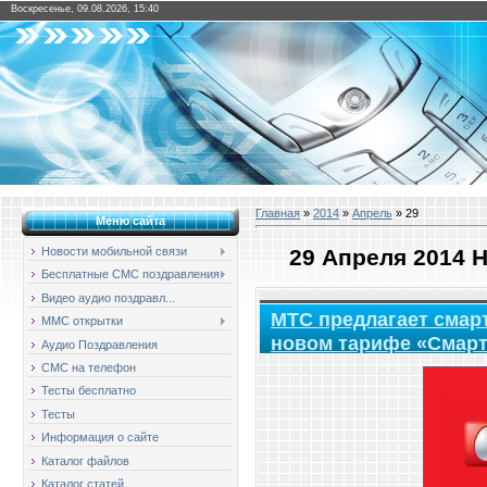
Воскресенье, 09.08.2026, 15:40
Главная
»
2014
»
Апрель
»
29
Меню сайта
29 Апреля 2014 
Новости мобильной связи
Бесплатные СМС поздравления
Видео аудио поздравл...
МТС предлагает смарт
ММС открытки
новом тарифе «Смарт
Аудио Поздравления
СМС на телефон
Тесты бесплатно
Тесты
Информация о сайте
Каталог файлов
Каталог статей