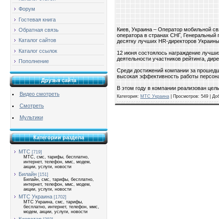
Форум
Гостевая книга
Киев, Украина – Оператор мобильной 
Обратная связь
оператора в странах СНГ, Генеральный 
Каталог сайтов
десятку лучших HR-директоров Украины
Каталог ссылок
12 июня состоялось награждение лучших
деятельности участников рейтинга, дир
Пополнение
Среди достижений компании за прошедши
высокая эффективность работы персона
Друзья сайта
В этом году в компании реализован целы
Видео смотреть
Категория:
МТС Украина
| Просмотров: 549 | Д
Смотреть
Мультики
Категории раздела
МТС
[719]
МТС, смс, тарифы, бесплатно,
интернет, телефон, ммс, модем,
акции, услуги, новости
Билайн
[151]
Билайн, смс, тарифы, бесплатно,
интернет, телефон, ммс, модем,
акции, услуги, новости
МТС Украина
[1702]
МТС Украина, смс, тарифы,
бесплатно, интернет, телефон, ммс,
модем, акции, услуги, новости