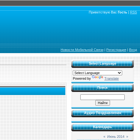
Приветствую Вас
Гость
|
RSS
Новости Мобильной Связи
|
Регистрация
|
Вход
Select Language
Powered by
Translate
Поиск
Аудио Поздравления
Календарь
«
Июнь 2014
»