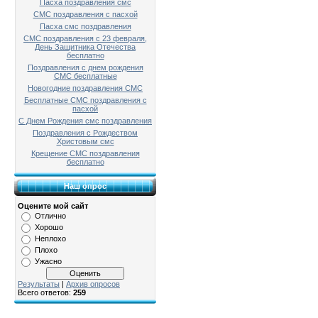
Пасха поздравления смс
СМС поздравления с пасхой
Пасха смс поздравления
СМС поздравления с 23 февраля,
День Защитника Отечества
бесплатно
Поздравления с днем рождения
СМС бесплатные
Новогодние поздравления СМС
Бесплатные СМС поздравления с
пасхой
С Днем Рождения смс поздравления
Поздравления с Рождеством
Христовым смс
Крещение СМС поздравления
бесплатно
Наш опрос
Оцените мой сайт
Отлично
Хорошо
Неплохо
Плохо
Ужасно
Результаты
|
Архив опросов
Всего ответов:
259