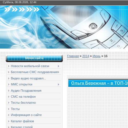
Суббота, 08.08.2026, 12:44
Главная
»
2014
»
Июнь
»
16
Меню сайта
Новости мобильной связи
Бесплатные СМС поздравления
Видео аудио поздравл...
Ольга Бережная – в ТОП-1
ММС открытки
Аудио Поздравления
СМС на телефон
Тесты бесплатно
Тесты
Информация о сайте
Каталог файлов
Каталог статей