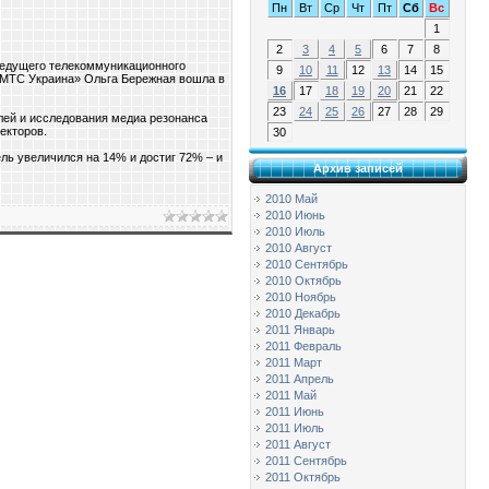
Пн
Вт
Ср
Чт
Пт
Сб
Вс
1
2
3
4
5
6
7
8
ведущего телекоммуникационного
9
10
11
12
13
14
15
 «МТС Украина» Ольга Бережная вошла в
16
17
18
19
20
21
22
23
24
25
26
27
28
29
елей и исследования медиа резонанса
екторов.
30
ль увеличился на 14% и достиг 72% – и
Архив записей
2010 Май
2010 Июнь
2010 Июль
2010 Август
2010 Сентябрь
2010 Октябрь
2010 Ноябрь
2010 Декабрь
2011 Январь
2011 Февраль
2011 Март
2011 Апрель
2011 Май
2011 Июнь
2011 Июль
2011 Август
2011 Сентябрь
2011 Октябрь