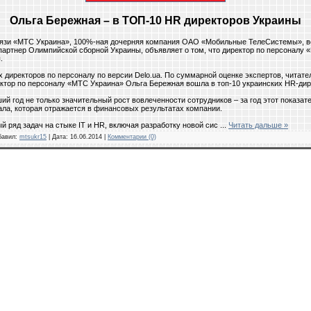
Ольга Бережная – в ТОП-10 HR директоров Украины
связи «МТС Украина», 100%-ная дочерняя компания ОАО «Мобильные ТелеСистемы», 
партнер Олимпийской сборной Украины, объявляет о том, что директор по персоналу
.
 директоров по персоналу по версии Delo.ua. По суммарной оценке экспертов, читат
ектор по персоналу «МТС Украина» Ольга Бережная вошла в топ-10 украинских HR-дир
й год не только значительный рост вовлеченности сотрудников – за год этот показате
ла, которая отражается в финансовых результатах компании.
й ряд задач на стыке IT и HR, включая разработку новой сис
...
Читать дальше »
обавил:
mtsukr15
| Дата:
16.06.2014
|
Комментарии (0)