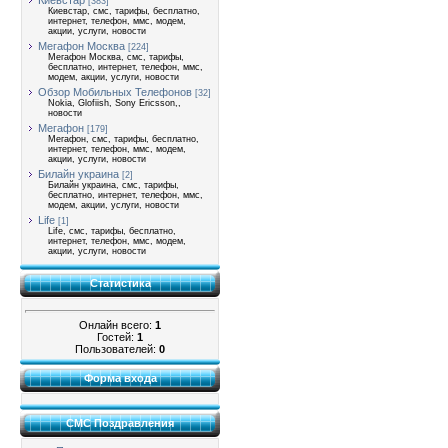
Киевстар
[383]
Киевстар, смс, тарифы, бесплатно,
интернет, телефон, ммс, модем,
акции, услуги, новости
Мегафон Москва
[224]
Мегафон Москва, смс, тарифы,
бесплатно, интернет, телефон, ммс,
модем, акции, услуги, новости
Обзор Мобильных Телефонов
[32]
Nokia, Glofiish, Sony Ericsson,,
новости
Мегафон
[179]
Мегафон, смс, тарифы, бесплатно,
интернет, телефон, ммс, модем,
акции, услуги, новости
Билайн украина
[2]
Билайн украина, смс, тарифы,
бесплатно, интернет, телефон, ммс,
модем, акции, услуги, новости
Life
[1]
Life, смс, тарифы, бесплатно,
интернет, телефон, ммс, модем,
акции, услуги, новости
Статистика
Онлайн всего:
1
Гостей:
1
Пользователей:
0
Форма входа
СМС Поздравления