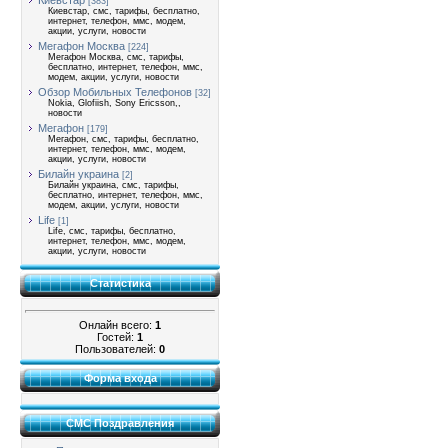
Киевстар
[383]
Киевстар, смс, тарифы, бесплатно,
интернет, телефон, ммс, модем,
акции, услуги, новости
Мегафон Москва
[224]
Мегафон Москва, смс, тарифы,
бесплатно, интернет, телефон, ммс,
модем, акции, услуги, новости
Обзор Мобильных Телефонов
[32]
Nokia, Glofiish, Sony Ericsson,,
новости
Мегафон
[179]
Мегафон, смс, тарифы, бесплатно,
интернет, телефон, ммс, модем,
акции, услуги, новости
Билайн украина
[2]
Билайн украина, смс, тарифы,
бесплатно, интернет, телефон, ммс,
модем, акции, услуги, новости
Life
[1]
Life, смс, тарифы, бесплатно,
интернет, телефон, ммс, модем,
акции, услуги, новости
Статистика
Онлайн всего:
1
Гостей:
1
Пользователей:
0
Форма входа
СМС Поздравления