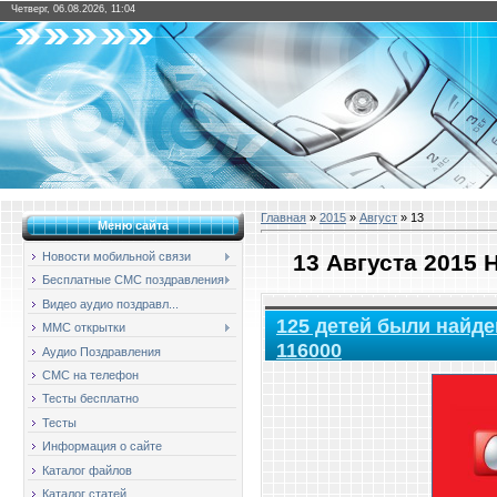
Четверг, 06.08.2026, 11:04
Главная
»
2015
»
Август
»
13
Меню сайта
13 Августа 2015
Новости мобильной связи
Бесплатные СМС поздравления
Видео аудио поздравл...
125 детей были найд
ММС открытки
116000
Аудио Поздравления
СМС на телефон
Тесты бесплатно
Тесты
Информация о сайте
Каталог файлов
Каталог статей