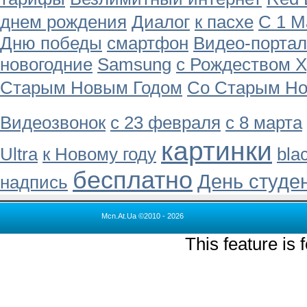
днем рождения
Диалог
к пасхе
С 1 М
Дню победы
смартфон
Видео-портал
новогодние
Samsung
с Рождеством 
Старым Новым Годом
Со Старым Но
Видеозвонок
с 23 февраля
с 8 марта
картинки
Ultra
к Новому году
bla
бесплатно
День студе
надпись
Mcn.At.Ua ©2010 - 2026
This feature is