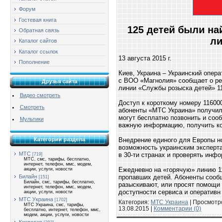
Форум
Гостевая книга
125 детей были на
Обратная связь
ли
Каталог сайтов
Каталог ссылок
13 августа 2015 г.
Пополнение
Киев, Украина – Украинский опер
с ВОО «Магнолия» сообщает о рез
Друзья сайта
линии «Службы розыска детей» 1
Видео смотреть
Доступ к короткому номеру 11600
Смотреть
абоненты «МТС Украина» получили
могут бесплатно позвонить и соо
Мультики
важную информацию, получить ко
Категории раздела
Внедрение единого для Европы н
возможность украинским эксперт
МТС
в 30-ти странах и проверять инф
[719]
МТС, смс, тарифы, бесплатно,
интернет, телефон, ммс, модем,
Ежедневно на «горячую» линию 1
акции, услуги, новости
Билайн
пропавших детей. Абоненты сообщ
[151]
Билайн, смс, тарифы, бесплатно,
разыскивают, или просят помощи 
интернет, телефон, ммс, модем,
доступности сервиса и оператив
акции, услуги, новости
МТС Украина
[1702]
Категория:
МТС Украина
| Просмотро
МТС Украина, смс, тарифы,
13.08.2015
|
Комментарии (0)
бесплатно, интернет, телефон, ммс,
модем, акции, услуги, новости