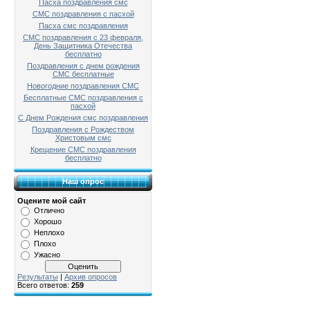
Пасха поздравления смс
СМС поздравления с пасхой
Пасха смс поздравления
СМС поздравления с 23 февраля,
День Защитника Отечества
бесплатно
Поздравления с днем рождения
СМС бесплатные
Новогодние поздравления СМС
Бесплатные СМС поздравления с
пасхой
С Днем Рождения смс поздравления
Поздравления с Рождеством
Христовым смс
Крещение СМС поздравления
бесплатно
Наш опрос
Оцените мой сайт
Отлично
Хорошо
Неплохо
Плохо
Ужасно
Результаты
|
Архив опросов
Всего ответов:
259