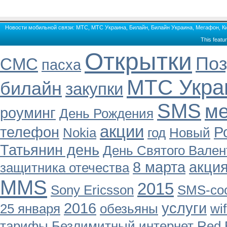
Новости мобильной связи: МТС, МТС Украина, Билайн, Билайн Украина, Мегафон, Кие
This featu
Открытки
Поз
СМС
пасха
МТС Укра
билайн
закупки
SMS
м
роуминг
День Рождения
акции
телефон
Р
Nokia
год
Новый
Татьянин день
День Святого Вален
8 марта
акци
защитника отечества
MMS
2015
Sony Ericsson
SMS-со
2016
услуги
25 января
обезьяны
wif
тарифы
Безлимитный интернет
Red 