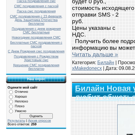
будет 0 руб.,
Пасха поздравления смс
СМС поздравления с пасхой
стоимость исходящего з
Пасха смс поздравления
отправки SMS - 2
СМС поздравления с 23 февраля,
руб.
День Защитника Отечества
бесплатно
Цены указаны с
Поздравления с днем рождения
СМС бесплатные
НДС.
Новогодние поздравления СМС
Получить более подр
Бесплатные СМС поздравления с
пасхой
информацию вы можете
С Днем Рождения смс поздравления
Читать дальше »
Поздравления с Рождеством
Христовым смс
Категория:
Билайн
| Просмо
Крещение СМС поздравления
xMakedonecx
| Дата:
09.08.
бесплатно
Наш опрос
Билайн Новая у
Оцените мой сайт
Отлично
любит общатьс
Хорошо
Неплохо
Плохо
Ужасно
Результаты
|
Архив опросов
Всего ответов:
259