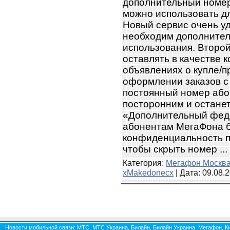
дополнительный номер
можно использовать д
Новый сервис очень уд
необходим дополнител
использования. Второ
оставлять в качестве 
объявлениях о купле/п
оформлении заказов с 
постоянный номер або
посторонним и остане
«Дополнительный фед
абонентам МегаФона б
конфиденциальность п
чтобы скрыть номер
...
Категория:
Мегафон Москв
xMakedonecx
| Дата:
09.08.
Новости мобильной связи: МТС, МТС Украина, Билайн, Билайн Украина, Мегафон, Кие