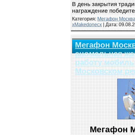
В день закрытия трад
награждение победите
Категория:
Мегафон Москв
xMakedonecx
| Дата:
09.08.
Мегафон Моск
аномальная жа
работу мобиль
Московском ре
Мегафон 