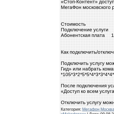
«Стоп-Контент» досту
МегаФон московского 
Стоимость
Подключение услуги 
Абонентская плата 15
Как подключить/отключ
Подключить услугу мо
Гид» или набрать ком
*105*3*2*5*5*4*3*3*4*4*
После подключения ус
«Доступ ко всем услуг
Отключить услугу мож
Категория:
Мегафон Москв
xMakedonecx
| Дата:
09.08.