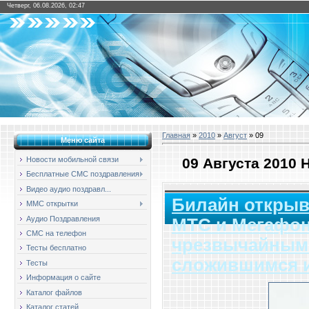
Четверг, 06.08.2026, 02:47
Главная
»
2010
»
Август
»
09
Меню сайта
09 Августа 2010
Новости мобильной связи
Бесплатные СМС поздравления
Видео аудио поздравл...
Билайн открыв
ММС открытки
Аудио Поздравления
МТС и Мегафон
СМС на телефон
чрезвычайным
Тесты бесплатно
сложившимся и
Тесты
Информация о сайте
Каталог файлов
Каталог статей