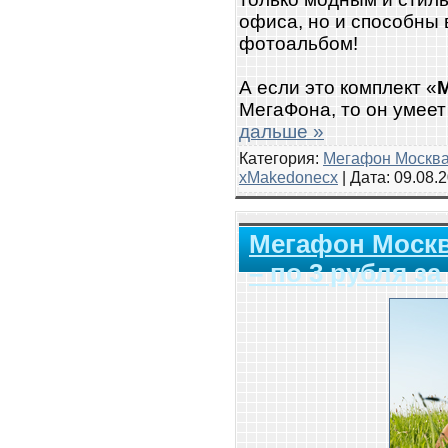
офиса, но и способны
фотоальбом!
А если это комплект «
МегаФона, то он умее
дальше »
Категория:
Мегафон Москв
xMakedonecx
| Дата:
09.08.
Мегафон Москв
– по 3 рубля з