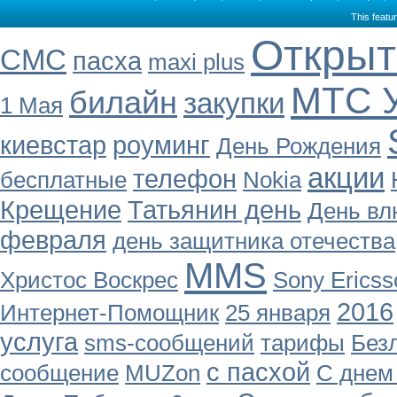
This featu
Открыт
СМС
пасха
maxi plus
МТС У
билайн
закупки
1 Мая
киевстар
роуминг
День Рождения
акции
телефон
бесплатные
Nokia
Крещение
Татьянин день
День в
февраля
день защитника отечества
MMS
Христос Воскрес
Sony Ericss
2016
Интернет-Помощник
25 января
услуга
sms-сообщений
тарифы
Без
с пасхой
сообщение
MUZon
С днем