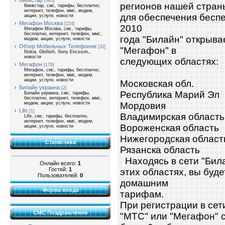
Киевстар
[383]
регионов нашей стран
Киевстар, смс, тарифы, бесплатно,
интернет, телефон, ммс, модем,
для обеспечения беспе
акции, услуги, новости
Мегафон Москва
[224]
2010
Мегафон Москва, смс, тарифы,
бесплатно, интернет, телефон, ммс,
года "Билайн" открыв
модем, акции, услуги, новости
Обзор Мобильных Телефонов
[32]
"Мегафон" в
Nokia, Glofiish, Sony Ericsson,,
новости
следующих областях:
Мегафон
[179]
Мегафон, смс, тарифы, бесплатно,
интернет, телефон, ммс, модем,
акции, услуги, новости
Московская обл.
Билайн украина
[2]
Республика Марий Эл
Билайн украина, смс, тарифы,
бесплатно, интернет, телефон, ммс,
Мордовия
модем, акции, услуги, новости
Life
[1]
Владимирская область
Life, смс, тарифы, бесплатно,
интернет, телефон, ммс, модем,
Вороженская область
акции, услуги, новости
Нижегородская област
Статистика
Рязанска область
Находясь в сети "Била
Онлайн всего:
1
Гостей:
1
этих областях, вы буд
Пользователей:
0
домашним
Форма входа
тарифам.
При регистрации в сет
СМС Поздравления
"МТС" или "Мегафон" 