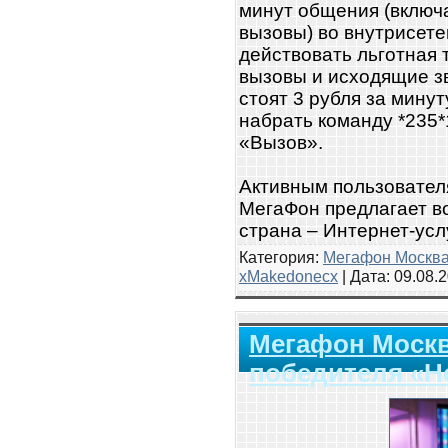
минут общения (включ
вызовы) во внутрисет
действовать льготная
вызовы и исходящие з
стоят 3 рубля за мину
набрать команду *235*
«Вызов».
Активным пользовател
МегаФон предлагает в
страна – Интернет-усл
Категория:
Мегафон Москв
xMakedonecx
| Дата:
09.08.
Мегафон Москв
победителя «Н