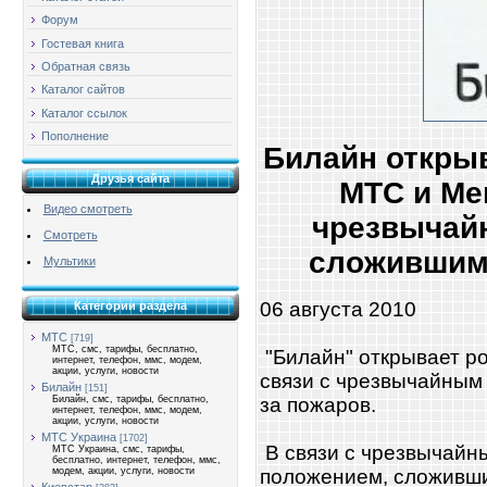
Форум
Гостевая книга
Обратная связь
Каталог сайтов
Каталог ссылок
Пополнение
Билайн открыв
Друзья сайта
МТС и Ме
Видео смотреть
чрезвычай
Смотреть
сложившимс
Мультики
06 августа 2010
Категории раздела
МТС
[719]
МТС, смс, тарифы, бесплатно,
"Билайн" открывает р
интернет, телефон, ммс, модем,
акции, услуги, новости
связи с чрезвычайным
Билайн
[151]
за пожаров.
Билайн, смс, тарифы, бесплатно,
интернет, телефон, ммс, модем,
акции, услуги, новости
МТС Украина
[1702]
В связи с чрезвычайн
МТС Украина, смс, тарифы,
бесплатно, интернет, телефон, ммс,
положением, сложивши
модем, акции, услуги, новости