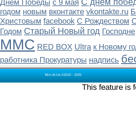
С днем побе
Днем Победы
с 9 мая
годом
новым
вконтакте
vkontakte.ru
Б
Христовым
facebook
С Рождеством
С
Старый Новый год
Годом
Господне
ММС
RED BOX
Ultra
к Новому го
бе
работника Прокуратуры
надпись
Mcn.At.Ua ©2010 - 2026
This feature is