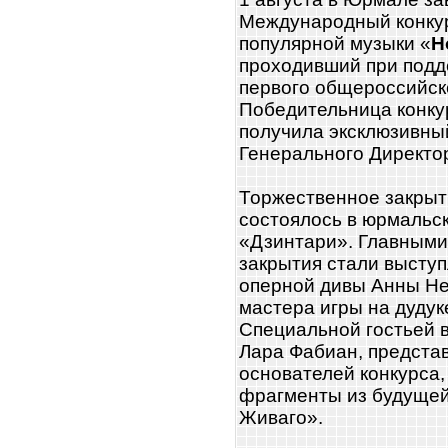
Международный конку
популярной музыки «
Н
проходивший при подд
первого общероссийск
Победительница конк
получила эксклюзивный
Генерального Директо
Торжественное закрыт
состоялось в юрмальс
«Дзинтари». Главным
закрытия стали высту
оперной дивы Анны Не
мастера игры на дудук
Специальной гостьей 
Лара Фабиан, предста
основателей конкурса
фрагменты из будуще
Живаго».