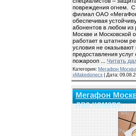
специалистов – защита
повреждения огнем. С
филиал ОАО «МегаФон
обеспечивая устойчиву
абонентов в любом из 
Москве и Московской 
работает в штатном р
условия не оказывают 
предоставления услуг 
пожарооп
...
Читать да
Категория:
Мегафон Москв
xMakedonecx
| Дата:
09.08.
Мегафон Москв
два номера