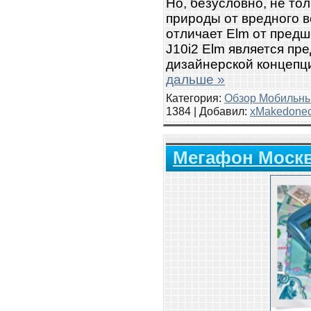
Но, безусловно, не то
природы от вредного 
отличает Elm от предш
J10i2 Elm является пр
дизайнерской концепц
дальше »
Категория:
Обзор Мобильн
1384 | Добавил:
xMakedone
Мегафон Москв