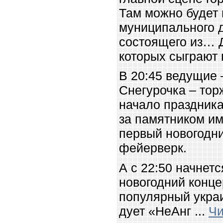
Там можно будет 
муниципального д
состоящего из… 
которых сыграют
В 20:45 ведущие 
Снегурочка – тор
начало праздника
за памятником им
первый новогодн
фейерверк.
А с 22:50 начнет
новогодний конце
популярный укра
дует «НеАнг
...
Чи