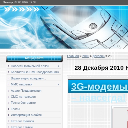
Пятница, 07.08.2026, 12:35
Главная
»
2010
»
Декабрь
»
28
Меню сайта
28 Декабря 2010
Новости мобильной связи
Бесплатные СМС поздравления
Видео аудио поздравл...
3G-модемы 
ММС открытки
Аудио Поздравления
– навсегда!
СМС на телефон
Тесты бесплатно
Тесты
Информация о сайте
Каталог файлов
Каталог статей