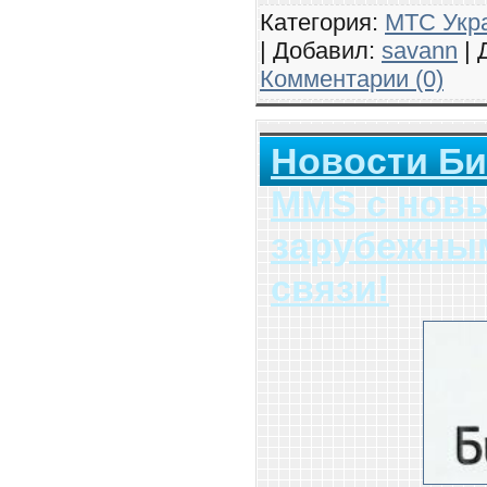
Категория:
МТС Укр
| Добавил:
savann
| 
Комментарии (0)
Новости Б
MMS с нов
зарубежны
связи!