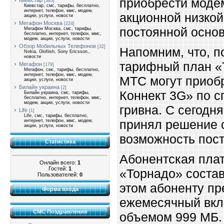
приобрести моде
Киевстар
[383]
Киевстар, смс, тарифы, бесплатно,
интернет, телефон, ммс, модем,
акционной низкой
акции, услуги, новости
Мегафон Москва
[224]
постоянной основ
Мегафон Москва, смс, тарифы,
бесплатно, интернет, телефон, ммс,
модем, акции, услуги, новости
Обзор Мобильных Телефонов
[32]
Напомним, что, 
Nokia, Glofiish, Sony Ericsson,,
новости
тарифный план «
Мегафон
[179]
Мегафон, смс, тарифы, бесплатно,
интернет, телефон, ммс, модем,
МТС могут приоб
акции, услуги, новости
Билайн украина
[2]
Коннект 3G» по с
Билайн украина, смс, тарифы,
бесплатно, интернет, телефон, ммс,
модем, акции, услуги, новости
гривна. С сегодн
Life
[1]
Life, смс, тарифы, бесплатно,
принял решение 
интернет, телефон, ммс, модем,
акции, услуги, новости
возможность пос
Статистика
Абонентская плат
Онлайн всего:
1
Гостей:
1
«Торнадо» состав
Пользователей:
0
этом абоненту пр
Форма входа
ежемесячный вк
СМС Поздравления
объемом 999 МБ.