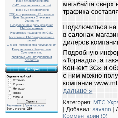
Пасха поздравления смс
мегабайта сверх 
СМС поздравления с пасхой
трафика составля
Пасха смс поздравления
СМС поздравления с 23 февраля,
День Защитника Отечества
бесплатно
Подключиться на
Поздравления с днем рождения
СМС бесплатные
в салонах-магази
Новогодние поздравления СМС
Бесплатные СМС поздравления с
дилеров компани
пасхой
С Днем Рождения смс поздравления
Поздравления с Рождеством
Подробную инфо
Христовым смс
Крещение СМС поздравления
«Торнадо», а так
бесплатно
Коннект 3G» и об
Наш опрос
с ним можно полу
Оцените мой сайт
Отлично
компании www.mt
Хорошо
Неплохо
дальше »
Плохо
Ужасно
Категория:
МТС Укр
Результаты
|
Архив опросов
| Добавил:
savann
| 
Всего ответов:
259
Комментарии (0)