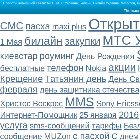
Новости мобильной связи: МТС, МТС Украина, Билайн, Билайн Украина, Мегафон, Кие
This featu
Открыт
СМС
пасха
maxi plus
МТС У
билайн
закупки
1 Мая
киевстар
роуминг
День Рождения
акции
телефон
бесплатные
Nokia
Крещение
Татьянин день
День Св
февраля
день защитника отечества
MMS
Христос Воскрес
Sony Ericss
2016
Интернет-Помощник
25 января
услуга
sms-сообщений
тарифы
Без
с пасхой
сообщение
MUZon
С днем