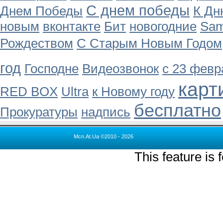
С днем победы
Днем Победы
К Дн
новым
вконтакте
Бит
новогодние
Sa
Рождеством
С Старым Новым Годом
год
Господне
Видеозвонок
с 23 февр
карт
RED BOX
Ultra
к Новому году
бесплатно
Прокуратуры
надпись
Mcn.At.Ua ©2010 - 2026
This feature is