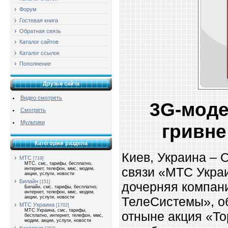
Форум
Гостевая книга
Обратная связь
Каталог сайтов
Каталог ссылок
Пополнение
Друзья сайта
Видео смотреть
3G-моде
Смотреть
Мультики
гривне
Категории раздела
Киев, Украина – 
МТС
[719]
МТС, смс, тарифы, бесплатно,
связи «МТС Укра
интернет, телефон, ммс, модем,
акции, услуги, новости
Билайн
[151]
дочерняя компа
Билайн, смс, тарифы, бесплатно,
интернет, телефон, ммс, модем,
акции, услуги, новости
ТелеСистемы», об
МТС Украина
[1702]
МТС Украина, смс, тарифы,
отныне акция «Т
бесплатно, интернет, телефон, ммс,
модем, акции, услуги, новости