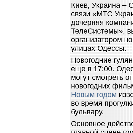
Киев, Украина – 
связи «МТС Укра
дочерняя компа
ТелеСистемы», в
организатором но
улицах Одессы.
Новогодние гулян
еще в 17:00. Одес
могут смотреть о
новогодних филь
Новым годом
изве
во время прогулк
бульвару.
Основное действо
главной сцене го