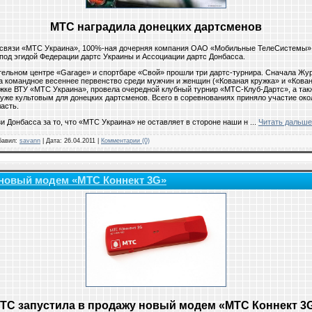
МТС наградила донецких дартсменов
й связи «МТС Украина», 100%-ная дочерняя компания ОАО «Мобильные ТелеСистемы»
под эгидой Федерации дартс Украины и Ассоциации дартс Донбасса.
кательном центре «Garage» и спортбаре «Свой» прошли три дартс-турнира. Сначала Жу
 командное весеннее первенство среди мужчин и женщин («Кованая кружка» и «Кован
ржке ВТУ «МТС Украина», провела очередной клубный турнир «МТС-Клуб-Дартс», а та
уже культовым для донецких дартсменов. Всего в соревнованиях приняло участие око
асть.
 Донбасса за то, что «МТС Украина» не оставляет в стороне наши н
...
Читать дальше
обавил:
savann
| Дата:
26.04.2011
|
Комментарии (0)
 новый модем «МТС Коннект 3G»
ТС запустила в продажу новый модем «МТС Коннект 3