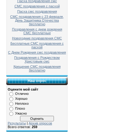
Пасха поздравления смс
СМС поздравления с пасхой
Пасха смс поздравления
СМС поздравления с 23 февраля,
День Защитника Отечества
бесплатно
Поздравления с днем рождения
СМС бесплатные
Новогодние поздравления СМС
Бесплатные СМС поздравления с
пасхой
С Днем Рождения смс поздравления
Поздравления с Рождеством
Христовым смс
Крещение СМС поздравления
бесплатно
Наш опрос
Оцените мой сайт
Отлично
Хорошо
Неплохо
Плохо
Ужасно
Результаты
|
Архив опросов
Всего ответов:
259