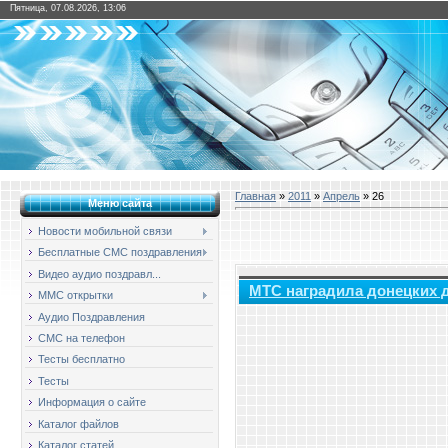
Пятница, 07.08.2026, 13:06
Главная
»
2011
»
Апрель
»
26
Меню сайта
Новости мобильной связи
Бесплатные СМС поздравления
Видео аудио поздравл...
МТС наградила донецких 
ММС открытки
Аудио Поздравления
СМС на телефон
Тесты бесплатно
Тесты
Информация о сайте
Каталог файлов
Каталог статей