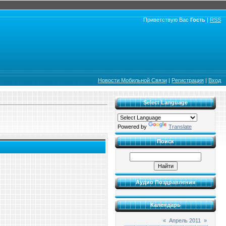
Приветствую Вас
Гость
|
RSS
Новости Мобильной Связи
|
Регистрация
|
Вход
Select Language
Powered by
Translate
Поиск
Аудио Поздравления
Календарь
«
Апрель 2011
»