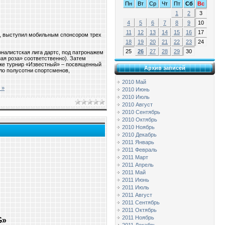
Пн
Вт
Ср
Чт
Пт
Сб
Вс
1
2
3
4
5
6
7
8
9
10
11
12
13
14
15
16
17
, выступил мобильным спонсором трех
18
19
20
21
22
23
24
25
26
27
28
29
30
рналистская лига дартс, под патронажем
ая роза» соответственно). Затем
кже турнир «Известный» – посвященный
Архив записей
ло полусотни спортсменов,
2010 Май
 »
2010 Июнь
2010 Июль
2010 Август
2010 Сентябрь
2010 Октябрь
2010 Ноябрь
2010 Декабрь
2011 Январь
2011 Февраль
2011 Март
2011 Апрель
2011 Май
2011 Июнь
2011 Июль
2011 Август
2011 Сентябрь
2011 Октябрь
2011 Ноябрь
G»