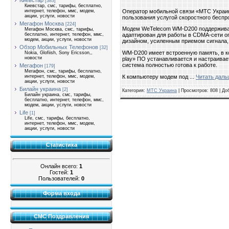
Киевстар
[383]
Киевстар, смс, тарифы, бесплатно,
Оператор мобильной связи «МТС Украи
интернет, телефон, ммс, модем,
акции, услуги, новости
пользования услугой скоростного беспр
Мегафон Москва
[224]
Модем WeTelecom WM-D200 поддерживает
Мегафон Москва, смс, тарифы,
бесплатно, интернет, телефон, ммс,
адаптирован для работы в CDMA-сети о
модем, акции, услуги, новости
дизайном, усиленным приемом сигнала,
Обзор Мобильных Телефонов
[32]
WM-D200 имеет встроенную память, в к
Nokia, Glofiish, Sony Ericsson,,
новости
play» ПО устанавливается и настраивае
система полностью готова к работе.
Мегафон
[179]
Мегафон, смс, тарифы, бесплатно,
К компьютеру модем под
...
Читать даль
интернет, телефон, ммс, модем,
акции, услуги, новости
Билайн украина
[2]
Категория:
МТС Украина
| Просмотров: 808 | Д
Билайн украина, смс, тарифы,
бесплатно, интернет, телефон, ммс,
модем, акции, услуги, новости
Life
[1]
Life, смс, тарифы, бесплатно,
интернет, телефон, ммс, модем,
акции, услуги, новости
Статистика
Онлайн всего:
1
Гостей:
1
Пользователей:
0
Форма входа
СМС Поздравления