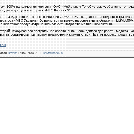
на», 100%-ная дочерняя компания ОАО «Мобильные ТелеСистемы», объявляет о нача
оводного доступа в интернет «МТС Коннект 3G».
 стандарт связи третьего поколения CDMA 1х EV-DO (скорость входящего трафика со
ператора «МТС Украина». Устройство построено на основе чипа Qualcomm MSM6800A
 в нем также предусмотрена возможность подключения внешней антенны.
оторой находится все программное обеспечение, необходимое для работы модема. Бл
тся автоматически при первом подключении к компьютеру. На этот процесс уходит всег
ше »
обавил:
savann
| Дата:
26.04.2011
|
Комментарии (0)