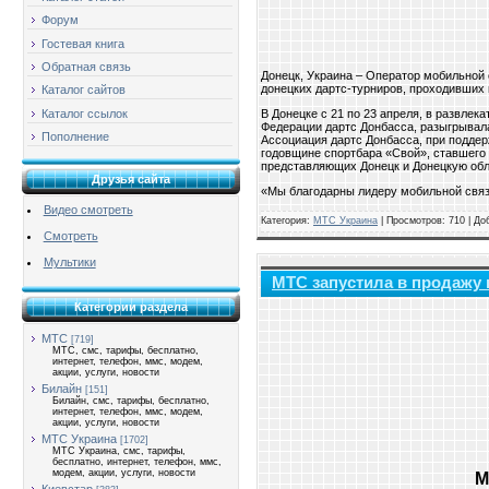
Форум
Гостевая книга
Обратная связь
Донецк, Украина – Оператор мобильно
донецких дартс-турниров, проходивших 
Каталог сайтов
Каталог ссылок
В Донецке с 21 по 23 апреля, в развле
Федерации дартс Донбасса, разыгрывала
Пополнение
Ассоциация дартс Донбасса, при подде
годовщине спортбара «Свой», ставшего 
представляющих Донецк и Донецкую обл
Друзья сайта
«Мы благодарны лидеру мобильной связи
Видео смотреть
Категория:
МТС Украина
| Просмотров: 710 | Д
Смотреть
Мультики
МТС запустила в продажу
Категории раздела
МТС
[719]
МТС, смс, тарифы, бесплатно,
интернет, телефон, ммс, модем,
акции, услуги, новости
Билайн
[151]
Билайн, смс, тарифы, бесплатно,
интернет, телефон, ммс, модем,
акции, услуги, новости
МТС Украина
[1702]
МТС Украина, смс, тарифы,
бесплатно, интернет, телефон, ммс,
модем, акции, услуги, новости
М