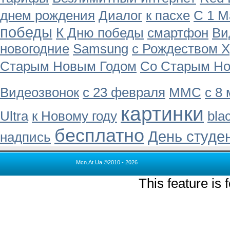
днем рождения
Диалог
к пасхе
С 1 М
победы
К Дню победы
смартфон
Ви
новогодние
Samsung
с Рождеством 
Старым Новым Годом
Со Старым Но
Видеозвонок
с 23 февраля
MMC
с 8
картинки
Ultra
к Новому году
bla
бесплатно
День студе
надпись
Mcn.At.Ua ©2010 - 2026
This feature is