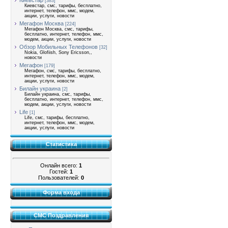
Киевстар
[383]
Киевстар, смс, тарифы, бесплатно,
интернет, телефон, ммс, модем,
акции, услуги, новости
Мегафон Москва
[224]
Мегафон Москва, смс, тарифы,
бесплатно, интернет, телефон, ммс,
модем, акции, услуги, новости
Обзор Мобильных Телефонов
[32]
Nokia, Glofiish, Sony Ericsson,,
новости
Мегафон
[179]
Мегафон, смс, тарифы, бесплатно,
интернет, телефон, ммс, модем,
акции, услуги, новости
Билайн украина
[2]
Билайн украина, смс, тарифы,
бесплатно, интернет, телефон, ммс,
модем, акции, услуги, новости
Life
[1]
Life, смс, тарифы, бесплатно,
интернет, телефон, ммс, модем,
акции, услуги, новости
Статистика
Онлайн всего:
1
Гостей:
1
Пользователей:
0
Форма входа
СМС Поздравления