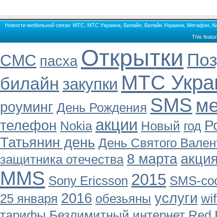
Новости мобильной связи: МТС, МТС Украина, Билайн, Билайн Украина, Мегафон, Кие
This featu
Открытки
Поз
СМС
пасха
МТС Укра
билайн
закупки
SMS
м
роуминг
День Рождения
акции
телефон
Р
Nokia
Новый
год
Татьянин день
День Святого Вален
8 марта
акци
защитника отечества
MMS
2015
Sony Ericsson
SMS-со
2016
услуги
25 января
обезьяны
wif
тарифы
Безлимитный интернет
Red 