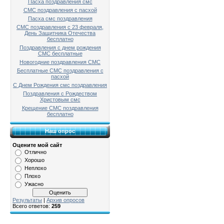
Пасха поздравления смс
СМС поздравления с пасхой
Пасха смс поздравления
СМС поздравления с 23 февраля,
День Защитника Отечества
бесплатно
Поздравления с днем рождения
СМС бесплатные
Новогодние поздравления СМС
Бесплатные СМС поздравления с
пасхой
С Днем Рождения смс поздравления
Поздравления с Рождеством
Христовым смс
Крещение СМС поздравления
бесплатно
Наш опрос
Оцените мой сайт
Отлично
Хорошо
Неплохо
Плохо
Ужасно
Результаты
|
Архив опросов
Всего ответов:
259