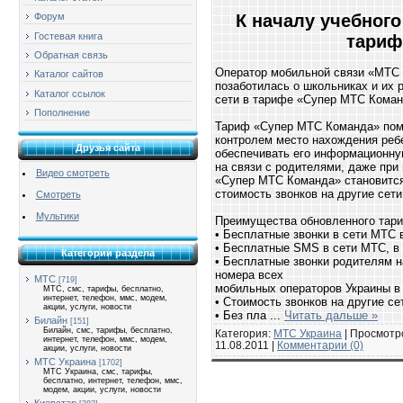
К началу учебного
Форум
Гостевая книга
тариф
Обратная связь
Оператор мобильной связи «МТС У
Каталог сайтов
позаботилась о школьниках и их 
Каталог ссылок
сети в тарифе «Супер МТС Коман
Пополнение
Тариф «Супер МТС Команда» помо
контролем место нахождения ребе
Друзья сайта
обеспечивать его информационную
на связи с родителями, даже при
Видео смотреть
«Супер МТС Команда» становится
стоимость звонков на другие сети
Смотреть
Мультики
Преимущества обновленного тар
• Бесплатные звонки в сети МТС 
• Бесплатные SMS в сети МТС, в 
Категории раздела
• Бесплатные звонки родителям на
номера всех
МТС
[719]
мобильных операторов Украины в
МТС, смс, тарифы, бесплатно,
интернет, телефон, ммс, модем,
• Стоимость звонков на другие сет
акции, услуги, новости
• Без пла
...
Читать дальше »
Билайн
[151]
Билайн, смс, тарифы, бесплатно,
Категория:
МТС Украина
| Просмотро
интернет, телефон, ммс, модем,
11.08.2011
|
Комментарии (0)
акции, услуги, новости
МТС Украина
[1702]
МТС Украина, смс, тарифы,
бесплатно, интернет, телефон, ммс,
модем, акции, услуги, новости