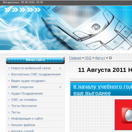
Воскресенье, 09.08.2026, 03:56
Главная
»
2011
»
Август
»
11
Меню сайта
11 Августа 2011
Новости мобильной связи
Бесплатные СМС поздравления
Видео аудио поздравл...
К началу учебного го
ММС открытки
еще выгоднее
Аудио Поздравления
СМС на телефон
Тесты бесплатно
Тесты
Информация о сайте
Каталог файлов
Каталог статей