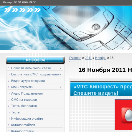
Четверг, 06.08.2026, 09:50
Главная
»
2011
»
Ноябрь
»
16
Меню сайта
16 Ноября 2011 
Новости мобильной связи
Бесплатные СМС поздравления
Видео аудио поздравл...
«МТС-Кинофест» пред
ММС открытки
Спешите видеть!
Аудио Поздравления
СМС на телефон
Тесты бесплатно
Тесты
Информация о сайте
Каталог файлов
Каталог статей