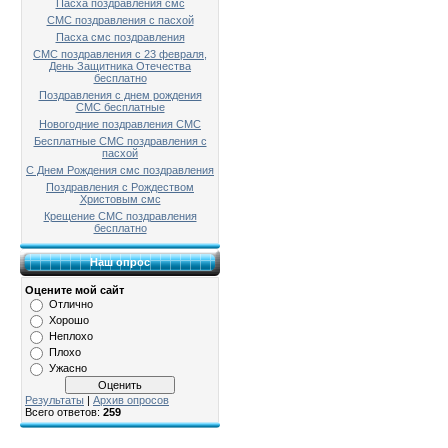
Пасха поздравления смс
СМС поздравления с пасхой
Пасха смс поздравления
СМС поздравления с 23 февраля,
День Защитника Отечества
бесплатно
Поздравления с днем рождения
СМС бесплатные
Новогодние поздравления СМС
Бесплатные СМС поздравления с
пасхой
С Днем Рождения смс поздравления
Поздравления с Рождеством
Христовым смс
Крещение СМС поздравления
бесплатно
Наш опрос
Оцените мой сайт
Отлично
Хорошо
Неплохо
Плохо
Ужасно
Результаты
|
Архив опросов
Всего ответов:
259