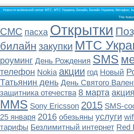
Новости мобильной связи: МТС, МТС Украина, Билайн, Билайн Украина, Мегафон, Кие
This featu
Открытки
Поз
СМС
пасха
МТС Укра
билайн
закупки
SMS
м
роуминг
День Рождения
акции
телефон
Р
Nokia
год
Новый
Татьянин день
День Святого Вален
8 марта
акци
защитника отечества
MMS
2015
Sony Ericsson
SMS-со
2016
услуги
25 января
обезьяны
wif
тарифы
Безлимитный интернет
Red 