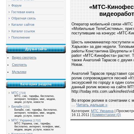
«МТС-Кинофес
Форум
Гостевая книга
видеоработ
Обратная связь
Оператор мобильной связи «МТС 
Каталог сайтов
«Мобильные ТелеСистемы», пригл
Каталог ссылок
поступившие на конкурс «МТС-Ки
Пополнение
Шесть киноминиатюр поступили н
Харьков» за две недели. Топовы
Друзья сайта
работы Константина Шкурпелы и О
работ «МТС-Кинофеста» растет. Т
Видео смотреть
также Анатолий Тарасов с двумя
Новак.
Смотреть
Мультики
Анатолий Тарасов представил сра
ролик сопровождается песней «It'
экскурсией по городу в один сол
Категории раздела
данный ролик можно на сайте MT
http://today.mts.com.ua/kinofest/vi
МТС
[719]
МТС, смс, тарифы, бесплатно,
интернет, телефон, ммс, модем,
Во втором ролике в сочетании с
акции, услуги, новости
...
Читать дальше »
Билайн
[151]
Билайн, смс, тарифы, бесплатно,
Категория:
МТС Украина
| Просмотро
интернет, телефон, ммс, модем,
16.11.2011
|
Комментарии (0)
акции, услуги, новости
МТС Украина
[1702]
МТС Украина, смс, тарифы,
бесплатно, интернет, телефон, ммс,
модем, акции, услуги, новости