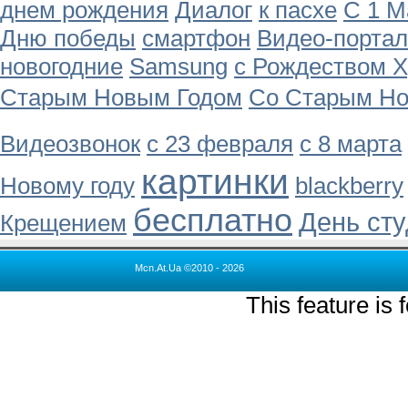
днем рождения
Диалог
к пасхе
С 1 М
Дню победы
смартфон
Видео-портал
новогодние
Samsung
с Рождеством 
Старым Новым Годом
Со Старым Но
Видеозвонок
с 23 февраля
с 8 марта
картинки
Новому году
blackberry
бесплатно
День сту
Крещением
Mcn.At.Ua ©2010 - 2026
This feature is