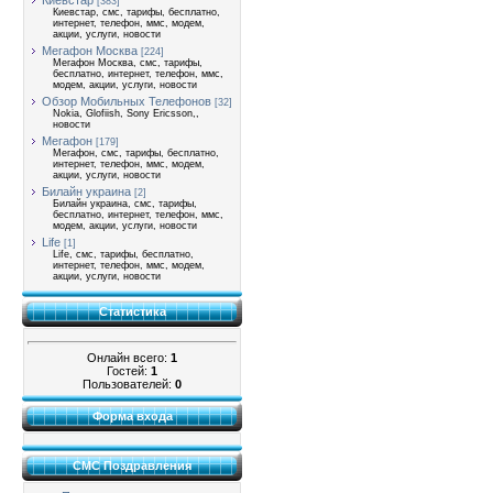
Киевстар
[383]
Киевстар, смс, тарифы, бесплатно,
интернет, телефон, ммс, модем,
акции, услуги, новости
Мегафон Москва
[224]
Мегафон Москва, смс, тарифы,
бесплатно, интернет, телефон, ммс,
модем, акции, услуги, новости
Обзор Мобильных Телефонов
[32]
Nokia, Glofiish, Sony Ericsson,,
новости
Мегафон
[179]
Мегафон, смс, тарифы, бесплатно,
интернет, телефон, ммс, модем,
акции, услуги, новости
Билайн украина
[2]
Билайн украина, смс, тарифы,
бесплатно, интернет, телефон, ммс,
модем, акции, услуги, новости
Life
[1]
Life, смс, тарифы, бесплатно,
интернет, телефон, ммс, модем,
акции, услуги, новости
Статистика
Онлайн всего:
1
Гостей:
1
Пользователей:
0
Форма входа
СМС Поздравления