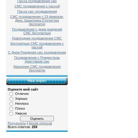
Пасха поздравления смс
СМС поздравления с пасхой
Пасха смс поздравления
СМС поздравления с 23 февраля,
День Защитника Отечества
бесплатно
Поздравления с днем рождения
СМС бесплатные
Новогодние поздравления СМС
Бесплатные СМС поздравления с
пасхой
С Днем Рождения смс поздравления
Поздравления с Рождеством
Христовым смс
Крещение СМС поздравления
бесплатно
Наш опрос
Оцените мой сайт
Отлично
Хорошо
Неплохо
Плохо
Ужасно
Результаты
|
Архив опросов
Всего ответов:
259