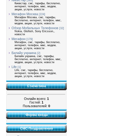
Киевстар
[383]
Киевстар, смс, тарифы, бесплатно,
интернет, телефон, ммс, модем,
акции, услуги, новости
Мегафон Москва
[224]
Мегафон Москва, смс, тарифы,
бесплатно, интернет, телефон, ммс,
модем, акции, услуги, новости
Обзор Мобильных Телефонов
[32]
Nokia, Glofiish, Sony Ericsson,,
новости
Мегафон
[179]
Мегафон, смс, тарифы, бесплатно,
интернет, телефон, ммс, модем,
акции, услуги, новости
Билайн украина
[2]
Билайн украина, смс, тарифы,
бесплатно, интернет, телефон, ммс,
модем, акции, услуги, новости
Life
[1]
Life, смс, тарифы, бесплатно,
интернет, телефон, ммс, модем,
акции, услуги, новости
Статистика
Онлайн всего:
1
Гостей:
1
Пользователей:
0
Форма входа
СМС Поздравления