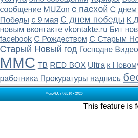
с пасхой
сообщение
MUZon
С днем
С днем победы
Победы
с 9 мая
К 
новым
вконтакте
vkontakte.ru
Бит
нов
facebook
С Рождеством
С Старым Н
Старый Новый год
Господне
Видео
ММС
ТВ
RED BOX
Ultra
к Новом
бе
работника Прокуратуры
надпись
Mcn.At.Ua ©2010 - 2026
This feature is