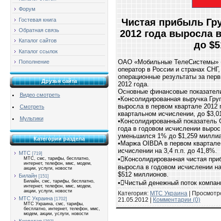
Форум
Гостевая книга
Чистая прибыль Гр
Обратная связь
2012 года выросла 
Каталог сайтов
до $
Каталог ссылок
ОАО «Мобильные ТелеСистемы» 
Пополнение
оператор в России и странах СНГ
операционные результаты за перв
Друзья сайта
2012 года.
Основные финансовые показатели
Видео смотреть
•Консолидированная выручка Гру
выросла в первом квартале 2012 
Смотреть
квартальном исчислении, до $3,0
Мультики
•Консолидированный показатель 
года в годовом исчислении вырос
уменьшился 1% до $1,259 милли
Категории раздела
•Маржа OIBDA в первом квартале
исчислении на 3,4 п.п. до 41,8%.
МТС
[719]
•Консолидированная чистая при
МТС, смс, тарифы, бесплатно,
интернет, телефон, ммс, модем,
выросла в годовом исчислении на
акции, услуги, новости
$512 миллионов.
Билайн
[151]
Билайн, смс, тарифы, бесплатно,
•Чистый денежный поток компан
интернет, телефон, ммс, модем,
акции, услуги, новости
Категория:
МТС Украина
| Просмотро
МТС Украина
[1702]
21.05.2012
|
Комментарии (0)
МТС Украина, смс, тарифы,
бесплатно, интернет, телефон, ммс,
модем, акции, услуги, новости