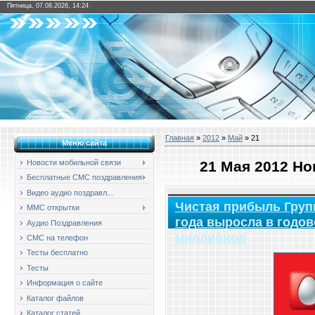
Пятница, 07.08.2026, 14:24
Главная
»
2012
»
Май
»
21
Меню сайта
21 Мая 2012 Н
Новости мобильной связи
Бесплатные СМС поздравления
Видео аудио поздравл...
Чистая прибыль Груп
ММС открытки
года выросла в годов
Аудио Поздравления
миллионов
СМС на телефон
Тесты бесплатно
Тесты
Информация о сайте
Каталог файлов
Каталог статей