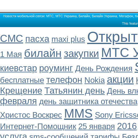
Новости мобильной связи: МТС, МТС Украина, Билайн, Билайн Украина, Мегафон, Кие
This featu
Открыт
СМС
пасха
maxi plus
МТС У
билайн
закупки
1 Мая
киевстар
роуминг
День Рождения
акции
телефон
бесплатные
Nokia
Крещение
Татьянин день
День в
февраля
день защитника отечества
MMS
Христос Воскрес
Sony Ericss
2016
Интернет-Помощник
25 января
услуга
sms-сообщений
тарифы
Без