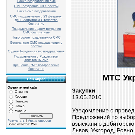
Пасха поздравления смс
СМС поздравления с пасхой
Пасха смс поздравления
СМС поздравления с 23 февраля,
День Защитника Отечества
бесплатно
Поздравления с днем рождения
СМС бесплатные
Новогодние поздравления СМС
Бесплатные СМС поздравления с
пасхой
С Днем Рождения смс поздравления
Поздравления с Рождеством
Христовым смс
Крещение СМС поздравления
бесплатно
МТС Ук
Наш опрос
Оцените мой сайт
Закупки
Отлично
13.05.2010
Хорошо
Неплохо
Плохо
Уведомление о провед
Ужасно
Предложений по выбор
Результаты
|
Архив опросов
взысканию дебиторской
Всего ответов:
259
Львов, Ужгород, Ровно