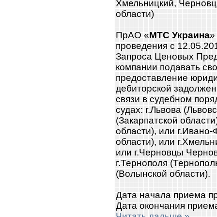
Хмельницкий, Черновцы
области)
ПрАО «
МТС Украина
»
проведения с 12.05.2
Запроса Ценовых Пре
компании подавать св
предоставление юриди
дебиторской задолжен
связи в судебном поря
судах: г.Львова (Львов
(Закарпатской области)
области), или г.Ивано
области), или г.Хмель
или г.Черновцы Чернов
г.Тернополя (Тернополь
(Волынской области).
Дата начала приема п
Дата окончания прием
Читать дальше »