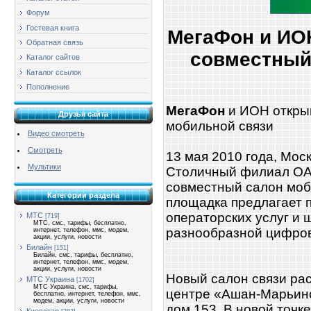
Форум
Гостевая книга
МегаФон и ИО
Обратная связь
совместный
Каталог сайтов
Каталог ссылок
Пополнение
МегаФон
и ИОН откры
Друзья сайта
мобильной связи
Видео смотреть
Смотреть
13 мая 2010 года, Мо
Мультики
Столичный филиал ОА
совместный салон моб
Категории раздела
площадка предлагает 
операторских услуг и 
МТС
[719]
МТС, смс, тарифы, бесплатно,
разнообразной цифров
интернет, телефон, ммс, модем,
акции, услуги, новости
Билайн
[151]
Билайн, смс, тарифы, бесплатно,
интернет, телефон, ммс, модем,
акции, услуги, новости
Новый салон связи ра
МТС Украина
[1702]
МТС Украина, смс, тарифы,
центре «Ашан-Марьино
бесплатно, интернет, телефон, ммс,
модем, акции, услуги, новости
дом 153. В новой точ