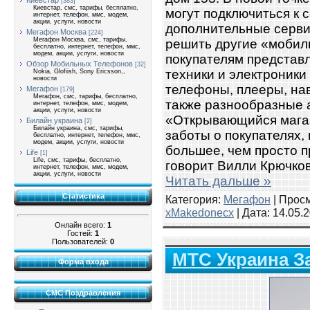
Киевстар
[383]
Киевстар, смс, тарифы, бесплатно,
могут подключиться к с
интернет, телефон, ммс, модем,
акции, услуги, новости
дополнительные серви
Мегафон Москва
[224]
Мегафон Москва, смс, тарифы,
решить другие «мобил
бесплатно, интернет, телефон, ммс,
модем, акции, услуги, новости
покупателям представ
Обзор Мобильных Телефонов
[32]
техники и электроники
Nokia, Glofiish, Sony Ericsson,,
новости
телефоны, плееры, нав
Мегафон
[179]
Мегафон, смс, тарифы, бесплатно,
также разнообразные 
интернет, телефон, ммс, модем,
акции, услуги, новости
«Открывающийся магаз
Билайн украина
[2]
Билайн украина, смс, тарифы,
заботы о покупателях,
бесплатно, интернет, телефон, ммс,
модем, акции, услуги, новости
большее, чем просто п
Life
[1]
Life, смс, тарифы, бесплатно,
говорит Вилли Крючков
интернет, телефон, ммс, модем,
акции, услуги, новости
Читать дальше »
Статистика
Категория:
Мегафон
| Просм
xMakedonecx
| Дата:
14.05.
Онлайн всего:
1
Гостей:
1
Пользователей:
0
МТС Украина З
Форма входа
СМС Поздравления