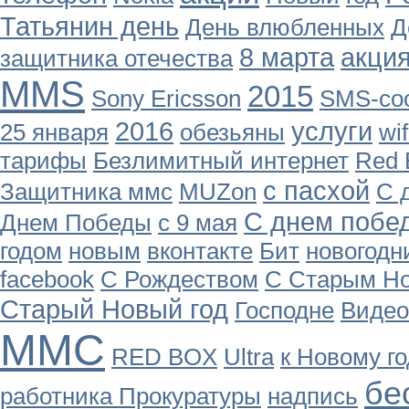
Татьянин день
День влюбленных
Д
8 марта
акци
защитника отечества
MMS
2015
Sony Ericsson
SMS-со
2016
услуги
25 января
обезьяны
wif
тарифы
Безлимитный интернет
Red 
с пасхой
Защитника ммс
MUZon
С 
С днем побе
Днем Победы
с 9 мая
годом
новым
вконтакте
Бит
новогодн
facebook
С Рождеством
С Старым Н
Старый Новый год
Господне
Видео
ММС
RED BOX
Ultra
к Новому го
бе
работника Прокуратуры
надпись