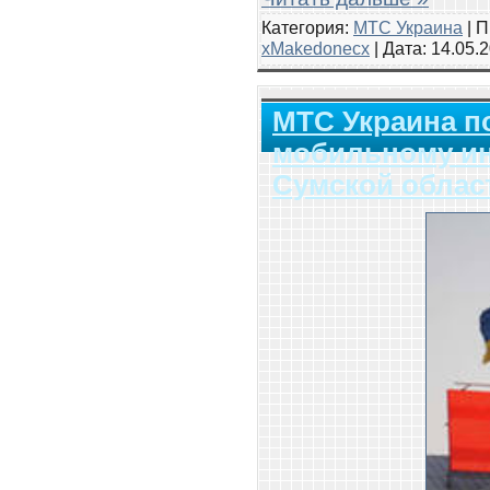
Категория:
МТС Украина
| П
xMakedonecx
| Дата:
14.05.
МТС Украина п
мобильному и
Cумской облас