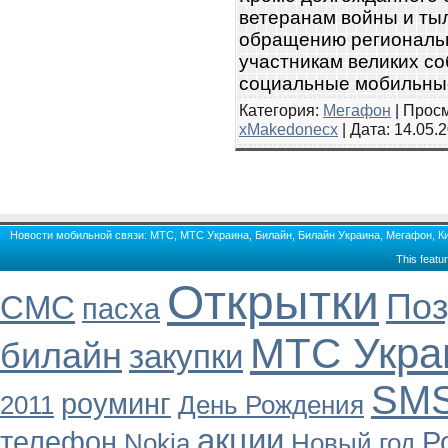
ветеранам войны и ты
обращению региональ
участникам великих с
социальные мобильн
Категория:
Мегафон
| Просм
xMakedonecx
| Дата:
14.05.
Новости мобильной связи: МТС, МТС Украина, Билайн, Билайн Украина, Мегафон, Кие
This featu
Открытки
Поз
СМС
пасха
МТС Укра
билайн
закупки
SM
роуминг
2011
День Рождения
акции
телефон
Р
Nokia
Новый
год