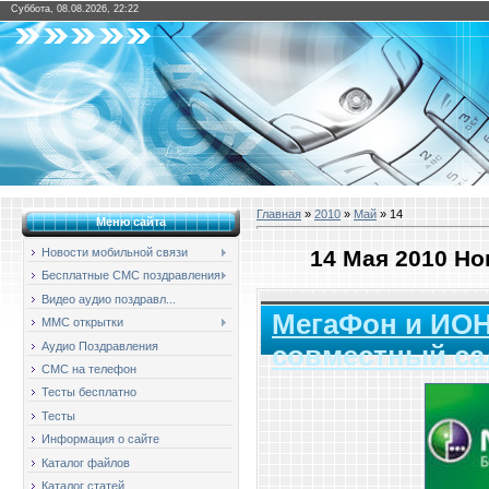
Суббота, 08.08.2026, 22:22
Главная
»
2010
»
Май
»
14
Меню сайта
14 Мая 2010 Н
Новости мобильной связи
Бесплатные СМС поздравления
Видео аудио поздравл...
МегаФон и ИО
ММС открытки
Аудио Поздравления
совместный са
СМС на телефон
Тесты бесплатно
Тесты
Информация о сайте
Каталог файлов
Каталог статей