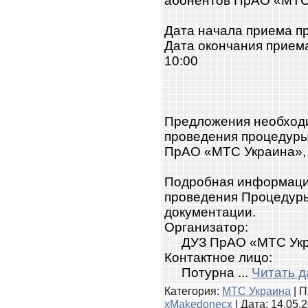
абонентов ПрАО «МТС 
Дата начала приема п
Дата окончания прием
10:00
Предложения необходи
проведения процедуры: 
ПрАО «МТС Украина», 
Подробная информация
проведения Процедуры
документации.
Организатор:
ДУЗ ПрАО «МТС Укр
Контактное лицо:
Потурна
...
Читать д
Категория:
МТС Украина
| П
xMakedonecx
| Дата:
14.05.