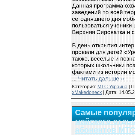
Данная программа охв
заведений по всей тер
сегодняшнего дня моб
пользоваться ученики 
Верхняя Сироватка и с
В день открытия инте
провели для детей «Ур
также, веселые и позн
которых школьники по
фактами из истории мо
...
Читать дальше »
Категория:
МТС Украина
| П
xMakedonecx
| Дата:
14.05.
Самые популя
майского отды
абонентов МТ