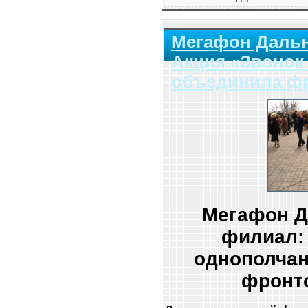
Мегафон Даль
Акция «Звонок
объединила фр
Мегафон Д
филиал:
однополча
фронт