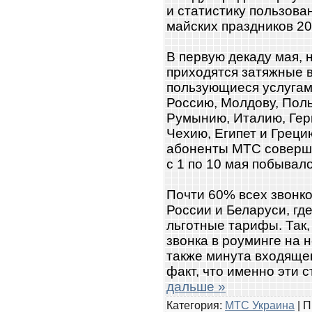
и статистику пользова
майских праздников 20
В первую декаду мая, 
приходятся затяжные 
пользующиеся услугам
Россию, Молдову, Поль
Румынию, Италию, Гер
Чехию, Египет и Греци
абоненты МТС соверша
с 1 по 10 мая побыва
Почти 60% всех звонко
России и Беларуси, гд
льготные тарифы. Так
звонка в роуминге на 
также минута входящего
факт, что именно эти 
дальше »
Категория:
МТС Украина
| П