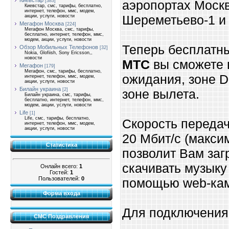
Киевстар
[383]
аэропортах Моск
Киевстар, смс, тарифы, бесплатно,
интернет, телефон, ммс, модем,
Шереметьево-1 и 
акции, услуги, новости
Мегафон Москва
[224]
Мегафон Москва, смс, тарифы,
бесплатно, интернет, телефон, ммс,
модем, акции, услуги, новости
Теперь бесплатны
Обзор Мобильных Телефонов
[32]
Nokia, Glofiish, Sony Ericsson,,
новости
МТС
вы сможете 
Мегафон
[179]
Мегафон, смс, тарифы, бесплатно,
ожидания, зоне Du
интернет, телефон, ммс, модем,
акции, услуги, новости
Билайн украина
[2]
зоне вылета.
Билайн украина, смс, тарифы,
бесплатно, интернет, телефон, ммс,
модем, акции, услуги, новости
Life
[1]
Life, смс, тарифы, бесплатно,
Скорость передач
интернет, телефон, ммс, модем,
акции, услуги, новости
20 Мбит/с (максим
Статистика
позволит Вам заг
скачивать музыку
Онлайн всего:
1
Гостей:
1
Пользователей:
0
помощью web-ка
Форма входа
Для подключения
СМС Поздравления