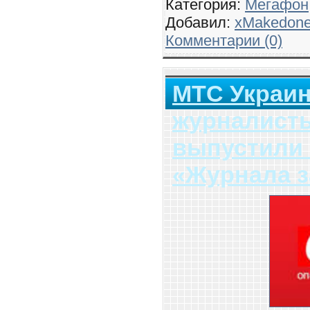
Категория:
Мегафон
Добавил:
xMakedon
Комментарии (0)
МТС Украин
журналист
выпустили 
«Журнала з