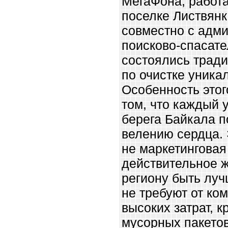
МегаФона, работа
поселке Листвянк
совместно с адми
поисково-спасат
состоялись трад
по очистке уника
Особенность этог
том, что каждый 
берега Байкала п
велению сердца. 
не маркетинговая 
действительное 
региону быть луч
не требуют от ко
высоких затрат, 
мусорных пакетов 