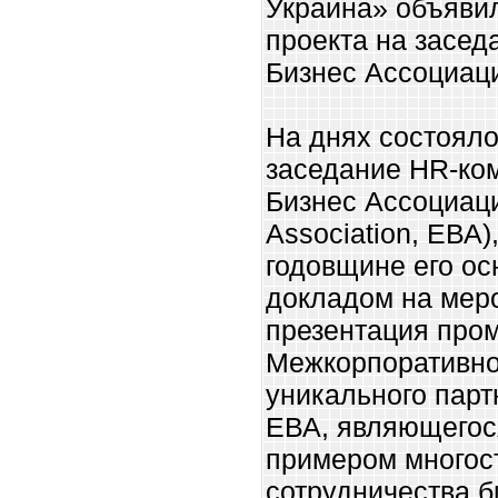
Украина» объяви
проекта на засед
Бизнес Ассоциац
На днях состоял
заседание HR-ко
Бизнес Ассоциаци
Association, ЕВА
годовщине его о
докладом на мер
презентация про
Межкорпоративно
уникального парт
ЕВА, являющего
примером многос
сотрудничества б