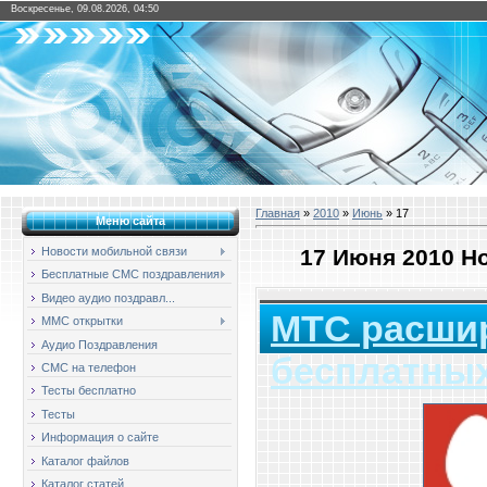
Воскресенье, 09.08.2026, 04:50
Главная
»
2010
»
Июнь
»
17
Меню сайта
17 Июня 2010 Н
Новости мобильной связи
Бесплатные СМС поздравления
Видео аудио поздравл...
МТС расши
ММС открытки
Аудио Поздравления
бесплатных
СМС на телефон
Тесты бесплатно
Тесты
Информация о сайте
Каталог файлов
Каталог статей