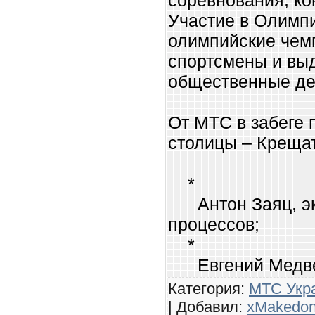
соревнования, ко
Участие в Олимп
олимпийские чем
спортсмены и в
общественные де
От МТС в забеге 
столицы – Крещат
*
Антон Заяц, экс
процессов;
*
Евгений Медв
Категория:
МТС Укр
| Добавил:
xMakedo