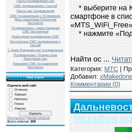
Пасха поздравления смс
* выберите на К
СМС поздравления с пасхой
Пасха смс поздравления
смартфоне в спис
СМС поздравления с 23 февраля,
День Защитника Отечества
«MTS_WiFi_Free
бесплатно
Поздравления с днем рождения
* нажмите «Под
СМС бесплатные
Новогодние поздравления СМС
Бесплатные СМС поздравления с
пасхой
С Днем Рождения смс поздравления
Поздравления с Рождеством
Найти ос
...
Читат
Христовым смс
Крещение СМС поздравления
Категория:
МТС
| Пр
бесплатно
Добавил:
xMakedon
Наш опрос
Комментарии (0)
Оцените мой сайт
Отлично
Хорошо
Неплохо
Дальневос
Плохо
Ужасно
МегаФон по
Результаты
|
Архив опросов
Всего ответов:
259