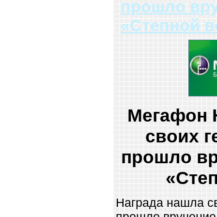
прошло вр
«Степной в
Мегафон 
своих г
прошло вр
«Степ
Награда нашла св
прошло вручение