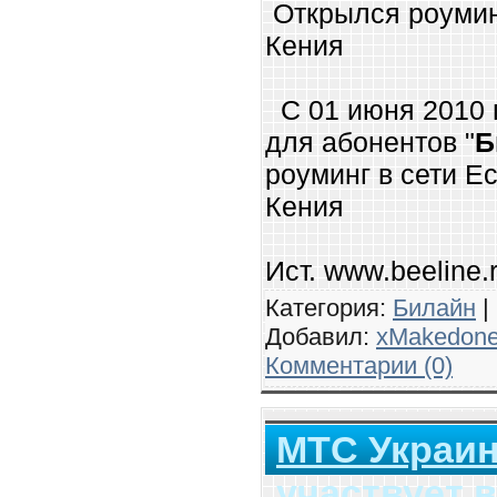
Открылся роуминг
Кения
С 01 июня 2010 
для абонентов "
Б
роуминг в сети Ec
Кения
Ист. www.
beeline.
Категория:
Билайн
|
Добавил:
xMakedon
Комментарии (0)
МТС Украи
участвует в