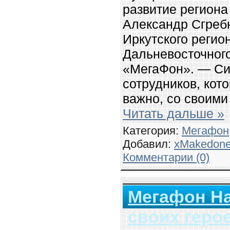
развитие региона
Александр Сгреб
Иркутского регио
Дальневосточног
«МегаФон». — С
сотрудников, кот
важно, со своими
Читать дальше »
Категория:
Мегафон
Добавил:
xMakedon
Комментарии (0)
Мегафон Н
своих геро