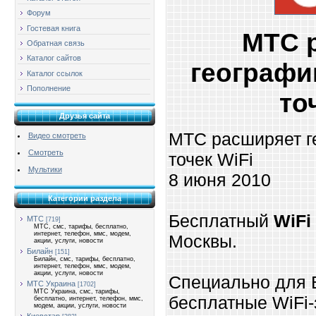
Форум
Гостевая книга
МТС 
Обратная связь
Каталог сайтов
географи
Каталог ссылок
Пополнение
то
Друзья сайта
МТС расширяет г
Видео смотреть
Смотреть
точек WiFi
Мультики
8 июня 2010
Категории раздела
Бесплатный
WiFi
МТС
[719]
МТС, смс, тарифы, бесплатно,
интернет, телефон, ммс, модем,
Москвы.
акции, услуги, новости
Билайн
[151]
Билайн, смс, тарифы, бесплатно,
интернет, телефон, ммс, модем,
акции, услуги, новости
Специально для 
МТС Украина
[1702]
МТС Украина, смс, тарифы,
бесплатные WiFi-
бесплатно, интернет, телефон, ммс,
модем, акции, услуги, новости