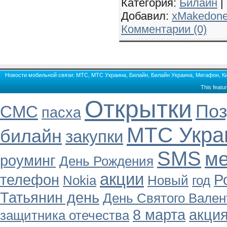
Категория:
Билайн
|
Добавил:
xMakedon
Комментарии (0)
Новости мобильной связи: МТС, МТС Украина, Билайн, Билайн Украина, Мегафон, Кие
This featu
Открытки
Поз
СМС
пасха
МТС Укра
билайн
закупки
SMS
м
роуминг
День Рождения
акции
телефон
Р
Nokia
Новый
год
Татьянин день
День Святого Вален
8 марта
акци
защитника отечества