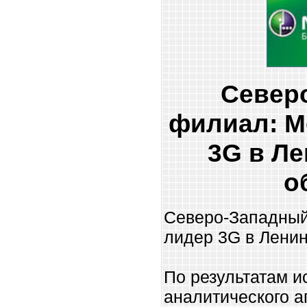
Север
филиал: М
3G в Л
о
Северо-Западны
лидер 3G в Ленин
По результатам 
аналитического а