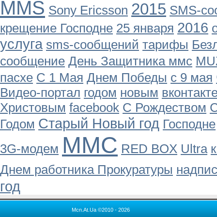
MMS
2015
Sony Ericsson
SMS-со
2016
крещение Господне
25 января
услуга
sms-сообщений
тарифы
Без
сообщение
День Защитника ммс
MU
пасхе
С 1 Мая
Днем Победы
с 9 мая
Видео-портал
годом
новым
вконтакт
Христовым
facebook
С Рождеством
С
Старый Новый год
Годом
Господне
ММС
3G-модем
RED BOX
Ultra
к
Днем работника Прокуратуры
надпи
год
Mcn.At.Ua ©2010 - 2026