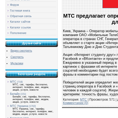
Форум
Гостевая книга
МТС предлагает опре
Обратная связь
дл
Каталог сайтов
Каталог ссылок
Киев, Украина – Оператор мобиль
Пополнение
компания ОАО «Мобильные ТелеС
оператора в странах СНГ, Генера
объявляет о старте акции «Интер
Друзья сайта
Татьяниному Дню и Дню Студента
Видео смотреть
Акция «Интернет студенту друг»
Смотреть
Facebook и «ВКонтакте» и продлит
Ежедневно в указанный период в 
Мультики
картинок с фразами об интернете
соцсетей необходимо будет всего
Категории раздела
фразы в комментарии под постом
МТС
Победителей акции определит жюр
[719]
МТС, смс, тарифы, бесплатно,
страниц оператора в Facebook и 
интернет, телефон, ммс, модем,
человек в каждой соцсети). Жюри
акции, услуги, новости
Билайн
критериям: точность фразы, худо
[151]
Билайн, смс, тарифы, бесплатно,
Категория:
МТС
| Просмотров: 571 |
интернет, телефон, ммс, модем,
акции, услуги, новости
Комментарии (0)
МТС Украина
[1702]
МТС Украина, смс, тарифы,
бесплатно, интернет, телефон, ммс,
модем, акции, услуги, новости