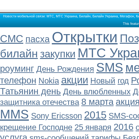
Новости мобильной связи: МТС, МТС Украина, Билайн, Билайн Украина, Мегафон, Кие
This featu
Открытки
Поз
СМС
пасха
МТС Укра
билайн
закупки
SMS
м
роуминг
День Рождения
акции
телефон
Р
Nokia
Новый
год
Татьянин день
День влюбленных
Д
8 марта
акци
защитника отечества
MMS
2015
Sony Ericsson
SMS-со
2016
крещение Господне
25 января
услуга
sms-сообщений
тарифы
Без