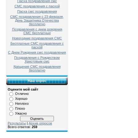
Пасха поздравления смс
СМС поздравления с пасхой
Пасха смс поздравления
СМС поздравления с 23 февраля,
День Защитника Отечества
бесплатно
Поздравления с днем рождения
СМС бесплатные
Новогодние поздравления СМС
Бесплатные СМС поздравления с
пасхой
С Днем Рождения смс поздравления
Поздравления с Рождеством
Христовым смс
Крещение СМС поздравления
бесплатно
Наш опрос
Оцените мой сайт
Отлично
Хорошо
Неплохо
Плохо
Ужасно
Результаты
|
Архив опросов
Всего ответов:
259