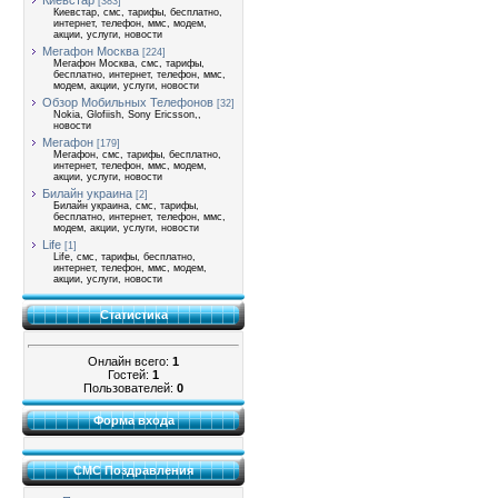
Киевстар
[383]
Киевстар, смс, тарифы, бесплатно,
интернет, телефон, ммс, модем,
акции, услуги, новости
Мегафон Москва
[224]
Мегафон Москва, смс, тарифы,
бесплатно, интернет, телефон, ммс,
модем, акции, услуги, новости
Обзор Мобильных Телефонов
[32]
Nokia, Glofiish, Sony Ericsson,,
новости
Мегафон
[179]
Мегафон, смс, тарифы, бесплатно,
интернет, телефон, ммс, модем,
акции, услуги, новости
Билайн украина
[2]
Билайн украина, смс, тарифы,
бесплатно, интернет, телефон, ммс,
модем, акции, услуги, новости
Life
[1]
Life, смс, тарифы, бесплатно,
интернет, телефон, ммс, модем,
акции, услуги, новости
Статистика
Онлайн всего:
1
Гостей:
1
Пользователей:
0
Форма входа
СМС Поздравления