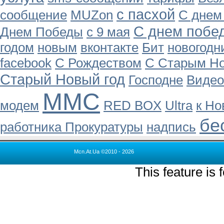
с пасхой
сообщение
MUZon
С днем
С днем побе
Днем Победы
с 9 мая
годом
новым
вконтакте
Бит
новогодн
facebook
С Рождеством
С Старым Н
Старый Новый год
Господне
Видео
ММС
модем
RED BOX
Ultra
к Но
бе
работника Прокуратуры
надпись
Mcn.At.Ua ©2010 - 2026
This feature is