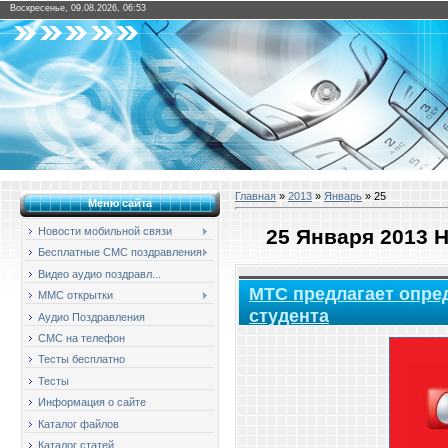
Воскресенье, 09.08.2026, 06:53
Главная
»
2013
»
Январь
»
25
Меню сайта
25 Января 2013 
Новости мобильной связи
Бесплатные СМС поздравления
Видео аудио поздравл...
МТС предлагает опред
ММС открытки
студента
Аудио Поздравления
СМС на телефон
Тесты бесплатно
Тесты
Информация о сайте
Каталог файлов
Каталог статей